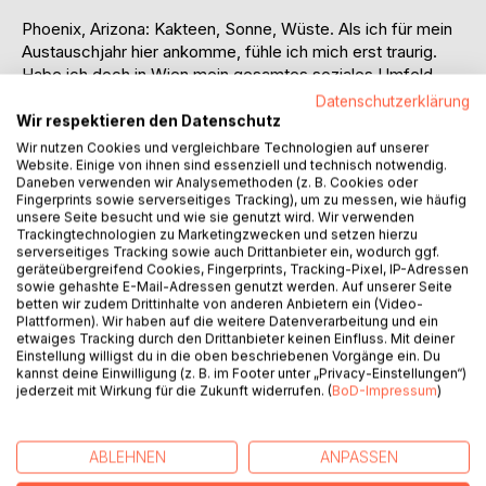
Phoenix, Arizona: Kakteen, Sonne, Wüste. Als ich für mein
Austauschjahr hier ankomme, fühle ich mich erst traurig.
Habe ich doch in Wien mein gesamtes soziales Umfeld,
mitsamt meiner damaligen Freundin, zurückgelassen. Dabei
Datenschutzerklärung
ahne ich noch nicht, wie sehr sich mein Leben in der neuen
Wir respektieren den Datenschutz
Heimat verändern wird. Ich lerne großartige Leute kennen,
Wir nutzen Cookies und vergleichbare Technologien auf unserer
schließe Freundschaften fürs Leben und erlebe
Website. Einige von ihnen sind essenziell und technisch notwendig.
Daneben verwenden wir Analysemethoden (z. B. Cookies oder
unvergessliche Abenteuer. Und dann treffe ich sie, das
Fingerprints sowie serverseitiges Tracking), um zu messen, wie häufig
Mädchen, das mein Herz erobert. Sofort spüre ich, dass
unsere Seite besucht und wie sie genutzt wird. Wir verwenden
sie etwas ganz Besonderes ist, und verliebe mich.
Trackingtechnologien zu Marketingzwecken und setzen hierzu
serverseitiges Tracking sowie auch Drittanbieter ein, wodurch ggf.
geräteübergreifend Cookies, Fingerprints, Tracking-Pixel, IP-Adressen
Doch je näher das Ende des Jahres rückt, desto
sowie gehashte E-Mail-Adressen genutzt werden. Auf unserer Seite
drängender wird die Frage: Kann unsere Liebe die Distanz
betten wir zudem Drittinhalte von anderen Anbietern ein (Video-
Plattformen). Wir haben auf die weitere Datenverarbeitung und ein
überstehen oder muss ich sie zurücklassen? Eine
etwaiges Tracking durch den Drittanbieter keinen Einfluss. Mit deiner
Geschichte über eine besondere Beziehung und die
Einstellung willigst du in die oben beschriebenen Vorgänge ein. Du
Herausforderung, sie zu bewahren. Schaffen wir es, die
kannst deine Einwilligung (z. B. im Footer unter „Privacy-Einstellungen“)
jederzeit mit Wirkung für die Zukunft widerrufen. (
BoD-Impressum
)
Hürde des Abschieds zu überspringen und ein gutes Ende
zu bekommen, oder scheitern wir an der Herausforderung?
ABLEHNEN
ANPASSEN
AUTOR/IN