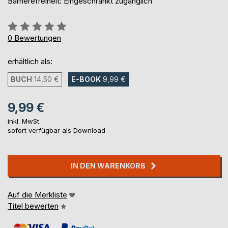
Barrierefreiheit: Eingeschränkt zugänglich
Bewertung::
0%
0
Bewertungen
erhältlich als:
BUCH
14,50 €
E-BOOK
9,99 €
9,99 €
inkl. MwSt.
sofort verfügbar als Download
IN DEN WARENKORB
Auf die Merkliste
Titel bewerten