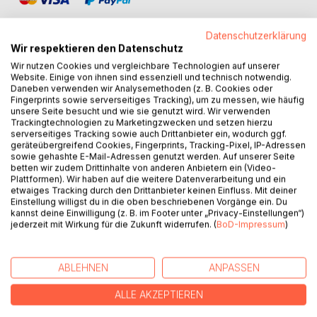
Datenschutzerklärung
Wir respektieren den Datenschutz
Wir nutzen Cookies und vergleichbare Technologien auf unserer
BESCHREIBUNG
Website. Einige von ihnen sind essenziell und technisch notwendig.
Daneben verwenden wir Analysemethoden (z. B. Cookies oder
Fingerprints sowie serverseitiges Tracking), um zu messen, wie häufig
unsere Seite besucht und wie sie genutzt wird. Wir verwenden
Die „Wu Wei – Philosophie“ geht auf uralte chinesische
Trackingtechnologien zu Marketingzwecken und setzen hierzu
Weisheit zurück.
serverseitiges Tracking sowie auch Drittanbieter ein, wodurch ggf.
geräteübergreifend Cookies, Fingerprints, Tracking-Pixel, IP-Adressen
Die Basis dieser Philosophie ist die Überzeugung, dass
sowie gehashte E-Mail-Adressen genutzt werden. Auf unserer Seite
alles Sein eine Einheit bildet. Diese Einheit, in der
betten wir zudem Drittinhalte von anderen Anbietern ein (Video-
altchinesischen Weisheitslehre als „Dao“ bezeichnet, ist
Plattformen). Wir haben auf die weitere Datenverarbeitung und ein
etwaiges Tracking durch den Drittanbieter keinen Einfluss. Mit deiner
von einer unvorstellbaren Intelligenz durchdrungen.
Einstellung willigst du in die oben beschriebenen Vorgänge ein. Du
Der Mensch ist allerdings fähig, aus dieser Einheit
kannst deine Einwilligung (z. B. im Footer unter „Privacy-Einstellungen“)
auszubrechen. Dadurch bewirkt er sein Schicksal.
jederzeit mit Wirkung für die Zukunft widerrufen. (
BoD-Impressum
)
Dieses Schicksal, auch Karma genannt, ist, wie immer es
sich gestaltet, eingebettet in die universelle Weisheit und
Liebe.
ABLEHNEN
ANPASSEN
"Wu Wei" bedeutet „Handeln durch Nicht-Handeln“. Durch
ALLE AKZEPTIEREN
derartiges Geschehen-Lassen in Harmonie mit dem
Sein,kann sich der Mensch von seinem angesammelten