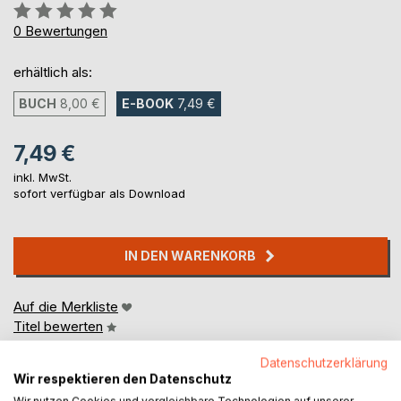
Bewertung::
0%
0
Bewertungen
erhältlich als:
BUCH
8,00 €
E-BOOK
7,49 €
7,49 €
inkl. MwSt.
sofort verfügbar als Download
IN DEN WARENKORB
Auf die Merkliste
Titel bewerten
Datenschutzerklärung
Wir respektieren den Datenschutz