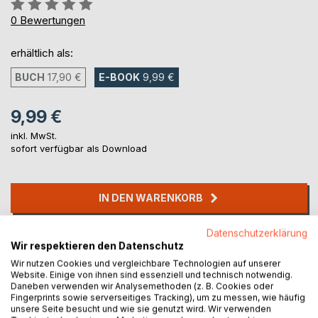
Bewertung::
0%
0
Bewertungen
erhältlich als:
BUCH
17,90 €
E-BOOK
9,99 €
9,99 €
inkl. MwSt.
sofort verfügbar als Download
IN DEN WARENKORB
Datenschutzerklärung
Auf die Merkliste
Wir respektieren den Datenschutz
Titel bewerten
Wir nutzen Cookies und vergleichbare Technologien auf unserer
Website. Einige von ihnen sind essenziell und technisch notwendig.
Daneben verwenden wir Analysemethoden (z. B. Cookies oder
Fingerprints sowie serverseitiges Tracking), um zu messen, wie häufig
unsere Seite besucht und wie sie genutzt wird. Wir verwenden