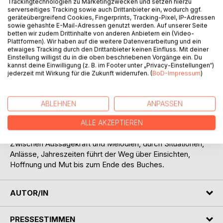
Trackingtechnologien zu Marketingzwecken und setzen hierzu
serverseitiges Tracking sowie auch Drittanbieter ein, wodurch ggf.
geräteübergreifend Cookies, Fingerprints, Tracking-Pixel, IP-Adressen
sowie gehashte E-Mail-Adressen genutzt werden. Auf unserer Seite
BESCHREIBUNG
betten wir zudem Drittinhalte von anderen Anbietern ein (Video-
Plattformen). Wir haben auf die weitere Datenverarbeitung und ein
etwaiges Tracking durch den Drittanbieter keinen Einfluss. Mit deiner
Einstellung willigst du in die oben beschriebenen Vorgänge ein. Du
Es ist wie eine unbeschwerte Reise durch das Leben, die
kannst deine Einwilligung (z. B. im Footer unter „Privacy-Einstellungen“)
sich auf dem schmalen Pfad zwischen Poesie und
jederzeit mit Wirkung für die Zukunft widerrufen. (
BoD-Impressum
)
Lebenserfahrung in einem kleinen Fass Tinte verbirgt.
Leichte Federschwünge begleiten dabei den Takt, mit allen
Höhen und Tiefen. Bunte Facetten zeichnen Spuren, in
ABLEHNEN
ANPASSEN
denen sich der Leser immer wieder findet.
Seidig und anmutig schmiegen sich die Wörter aneinander,
ALLE AKZEPTIEREN
hinterlassen bleibende Eindrücke.
Zwischen Aussagekraft und Melodien, durch Situationen,
Anlässe, Jahreszeiten führt der Weg über Einsichten,
Hoffnung und Mut bis zum Ende des Buches.
AUTOR/IN
PRESSESTIMMEN