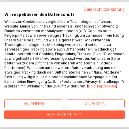
Datenschutzerklärung
Wir respektieren den Datenschutz
Wir nutzen Cookies und vergleichbare Technologien auf unserer
Website. Einige von ihnen sind essenziell und technisch notwendig.
BESCHREIBUNG
Daneben verwenden wir Analysemethoden (z. B. Cookies oder
Fingerprints sowie serverseitiges Tracking), um zu messen, wie häufig
unsere Seite besucht und wie sie genutzt wird. Wir verwenden
Hier kommen sie wieder; anders und doch
Trackingtechnologien zu Marketingzwecken und setzen hierzu
wiedererkennbar, die kleinen und manchmal auch großen
serverseitiges Tracking sowie auch Drittanbieter ein, wodurch ggf.
geräteübergreifend Cookies, Fingerprints, Tracking-Pixel, IP-Adressen
Stolpersteine des Alltags und ihre Gegenspieler. Innovativ
sowie gehashte E-Mail-Adressen genutzt werden. Auf unserer Seite
und diesmal in den zahlreichen Veränderungen die das
betten wir zudem Drittinhalte von anderen Anbietern ein (Video-
letzte Jahr mit sich gebracht hat. Zum Beispiel mit der
Plattformen). Wir haben auf die weitere Datenverarbeitung und ein
etwaiges Tracking durch den Drittanbieter keinen Einfluss. Mit deiner
Frage danach, was Normalität, Frieden und Glück eigentlich
Einstellung willigst du in die oben beschriebenen Vorgänge ein. Du
sind. Wie facettenreich die Antworten darauf ausfallen
kannst deine Einwilligung (z. B. im Footer unter „Privacy-Einstellungen“)
können und so das Leben noch einmal bunter,
jederzeit mit Wirkung für die Zukunft widerrufen. (
BoD-Impressum
)
interressanter und spannender machen können, wurde hier
für das Jahr 2022 von Rudi Brusch, Sabine Cornils, Heidi
Klewe, u.a. in Bildern und von mir in Worte gewandet.
ABLEHNEN
ANPASSEN
ALLE AKZEPTIEREN
AUTOR/IN