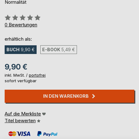
Normalität
Bewertung::
0%
0
Bewertungen
erhältlich als:
BUCH
9,90 €
E-BOOK
5,49 €
9,90 €
inkl. MwSt. /
portofrei
sofort verfügbar
IN DEN WARENKORB
Auf die Merkliste
Titel bewerten