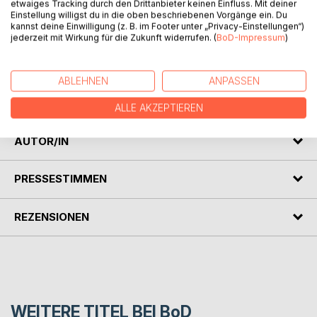
etwaiges Tracking durch den Drittanbieter keinen Einfluss. Mit deiner
Gedichte, die ich geschrieben habe, seit ich zwanzig bin
Einstellung willigst du in die oben beschriebenen Vorgänge ein. Du
aus allen Bereichen meiner emotionalen Entwicklung.
kannst deine Einwilligung (z. B. im Footer unter „Privacy-Einstellungen“)
jederzeit mit Wirkung für die Zukunft widerrufen. (
BoD-Impressum
)
Oft als Notausgang, wenn ich mit meinen Gefühlen nicht
klar kamen.
In den Gedichten komprimiere ich das Ungesagte,
ABLEHNEN
ANPASSEN
beschreibe mein Innerstes und zeige einen Teil meiner
verletzlichen Seele.
ALLE AKZEPTIEREN
AUTOR/IN
PRESSESTIMMEN
REZENSIONEN
WEITERE TITEL BEI
BoD