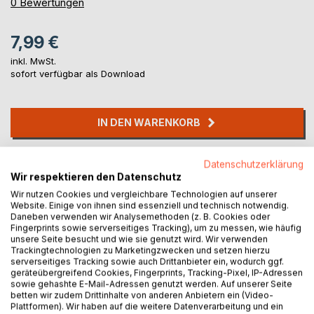
0%
0
Bewertungen
7,99 €
inkl. MwSt.
sofort verfügbar als Download
IN DEN WARENKORB
Auf die Merkliste
Datenschutzerklärung
Titel bewerten
Wir respektieren den Datenschutz
Wir nutzen Cookies und vergleichbare Technologien auf unserer
Website. Einige von ihnen sind essenziell und technisch notwendig.
Daneben verwenden wir Analysemethoden (z. B. Cookies oder
Fingerprints sowie serverseitiges Tracking), um zu messen, wie häufig
unsere Seite besucht und wie sie genutzt wird. Wir verwenden
Trackingtechnologien zu Marketingzwecken und setzen hierzu
serverseitiges Tracking sowie auch Drittanbieter ein, wodurch ggf.
geräteübergreifend Cookies, Fingerprints, Tracking-Pixel, IP-Adressen
BESCHREIBUNG
sowie gehashte E-Mail-Adressen genutzt werden. Auf unserer Seite
betten wir zudem Drittinhalte von anderen Anbietern ein (Video-
Plattformen). Wir haben auf die weitere Datenverarbeitung und ein