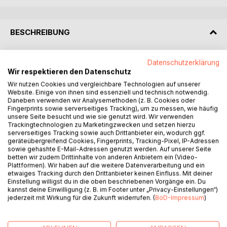
BESCHREIBUNG
Dies ist der erste Band der fünfbändigen Buchserie
Datenschutzerklärung
WORTE DER WEISHEIT, die die Botschaften der
Wir respektieren den Datenschutz
Aufgestiegenen Meister aus den Jahren 2005 bis 2021
Wir nutzen Cookies und vergleichbare Technologien auf unserer
Website. Einige von ihnen sind essenziell und technisch notwendig.
durch ihre russische Gesandte Tatyana N. Mickushina
Daneben verwenden wir Analysemethoden (z. B. Cookies oder
enthält. In ihren Botschaften geben die Meister
Fingerprints sowie serverseitiges Tracking), um zu messen, wie häufig
Empfehlungen für die gegenwärtige Situation in Russland
unsere Seite besucht und wie sie genutzt wird. Wir verwenden
und in der Welt - Empfehlungen, die für die heute lebenden
Trackingtechnologien zu Marketingzwecken und setzen hierzu
serverseitiges Tracking sowie auch Drittanbieter ein, wodurch ggf.
Menschen so notwendig sind wie die Luft zum Atmen. Des
geräteübergreifend Cookies, Fingerprints, Tracking-Pixel, IP-Adressen
Weiteren wird in den Botschaften völlig einzigartiges
sowie gehashte E-Mail-Adressen genutzt werden. Auf unserer Seite
Wissen über Karma (das Gesetz von Ursache und
betten wir zudem Drittinhalte von anderen Anbietern ein (Video-
Plattformen). Wir haben auf die weitere Datenverarbeitung und ein
Wirkung), den Weg der Einweihungen und über die
etwaiges Tracking durch den Drittanbieter keinen Einfluss. Mit deiner
Besonderheiten des neuen Entwicklungsabschnitts
Einstellung willigst du in die oben beschriebenen Vorgänge ein. Du
gegeben, an dessen Schwelle die Menschheit heute steht.
kannst deine Einwilligung (z. B. im Footer unter „Privacy-Einstellungen“)
jederzeit mit Wirkung für die Zukunft widerrufen. (
BoD-Impressum
)
Viele Aufgestiegene Meister und Kosmische Lichtwesen
geben ihre Botschaften, darunter Sanat Kumara, El Morya,