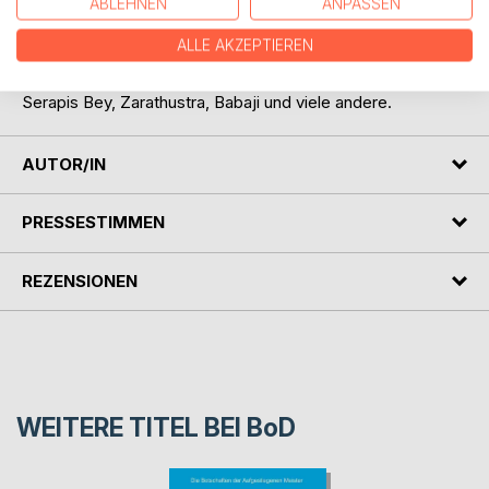
ABLEHNEN
ANPASSEN
Kuthumi, Lanello (Mark Prophet), Nicholas Roerich, Gott
Surya, Gott Alpha, Gott Shiva, Gott Maitreya, Buddha
ALLE AKZEPTIEREN
Vairochana, Buddha Amitabha, Gautama Buddha, Jesus,
Saint Germain, Hilarion, Djwal Khul, Mutter Maria, Kwan Yin,
Serapis Bey, Zarathustra, Babaji und viele andere.
AUTOR/IN
PRESSESTIMMEN
REZENSIONEN
WEITERE TITEL BEI
BoD