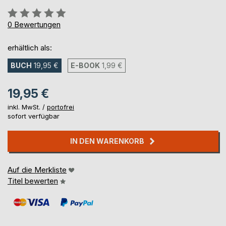
Bewertung::
0%
0
Bewertungen
erhältlich als:
BUCH
19,95 €
E-BOOK
1,99 €
19,95 €
inkl. MwSt. /
portofrei
sofort verfügbar
IN DEN WARENKORB
Auf die Merkliste
Titel bewerten