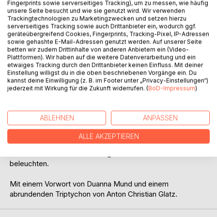
Titel bewerten
Fingerprints sowie serverseitiges Tracking), um zu messen, wie häufig
unsere Seite besucht und wie sie genutzt wird. Wir verwenden
Trackingtechnologien zu Marketingzwecken und setzen hierzu
serverseitiges Tracking sowie auch Drittanbieter ein, wodurch ggf.
geräteübergreifend Cookies, Fingerprints, Tracking-Pixel, IP-Adressen
sowie gehashte E-Mail-Adressen genutzt werden. Auf unserer Seite
betten wir zudem Drittinhalte von anderen Anbietern ein (Video-
Plattformen). Wir haben auf die weitere Datenverarbeitung und ein
etwaiges Tracking durch den Drittanbieter keinen Einfluss. Mit deiner
Einstellung willigst du in die oben beschriebenen Vorgänge ein. Du
BESCHREIBUNG
kannst deine Einwilligung (z. B. im Footer unter „Privacy-Einstellungen“)
jederzeit mit Wirkung für die Zukunft widerrufen. (
BoD-Impressum
)
Reicht es dir, Clown zu sein, Harlekin mit zwei Mündern? In
diesem Buch erweitert Klaus Augustin sein literarisches
ABLEHNEN
ANPASSEN
Schaffen. Zu lyrischen Texten, aufgespannt zwischen
innerlicher Tristesse, zeitkritischen Statements und
ALLE AKZEPTIEREN
kuriosem Humor, gesellen sich Prosatexte, welche
scheinbar unbedeutende Ereig-nisse auf surreale Weise
beleuchten.
Mit einem Vorwort von Duanna Mund und einem
abrundenden Triptychon von Anton Christian Glatz.