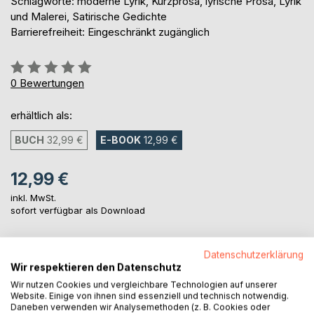
Schlagworte: moderne Lyrik, Kurzprosa, lyrische Prosa, Lyrik
und Malerei, Satirische Gedichte
Barrierefreiheit: Eingeschränkt zugänglich
Bewertung::
0%
0
Bewertungen
erhältlich als:
BUCH
32,99 €
E-BOOK
12,99 €
12,99 €
inkl. MwSt.
sofort verfügbar als Download
Datenschutzerklärung
IN DEN WARENKORB
Wir respektieren den Datenschutz
Wir nutzen Cookies und vergleichbare Technologien auf unserer
Website. Einige von ihnen sind essenziell und technisch notwendig.
Auf die Merkliste
Daneben verwenden wir Analysemethoden (z. B. Cookies oder