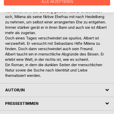
Vergewaltigung und ihr gequälter Körper lassen Albert
ALLE AKZEPTIEREN
vermuten, dass sie den Mädchenhändlern entkommen ist,
von denen er in der Zeitung gelesen hat. Er entscheidet
sich, Milena als seine fiktive Ehefrau mit nach Heidelberg
zu nehmen, um selbst einer arrangierten Ehe zu entgehen.
Immer stärker gerät er in ihren Bann und auch sie ist Albert
mehr als zugetan.
Doch eines Tages verschwindet sie spurlos. Albert ist
verzweifelt. Er versucht mit Sebastians Hilfe Milena zu
finden. Doch dann verschwindet auch sein Freund.
Albert taucht ein in menschliche Abgründe des Bösen. Er
erlebt eine Welt, in der nichts ist, wie es scheint.
Ein Roman, in dem die dunklen Seiten der menschlichen
Natur sowie die Suche nach Identität und Liebe
thematisiert werden.
AUTOR/IN
PRESSESTIMMEN