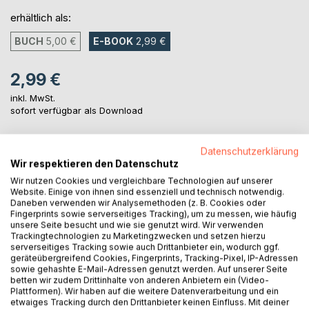
erhältlich als:
BUCH
5,00 €
E-BOOK
2,99 €
2,99 €
inkl. MwSt.
sofort verfügbar als Download
Datenschutzerklärung
IN DEN WARENKORB
Wir respektieren den Datenschutz
Wir nutzen Cookies und vergleichbare Technologien auf unserer
Website. Einige von ihnen sind essenziell und technisch notwendig.
Auf die Merkliste
Daneben verwenden wir Analysemethoden (z. B. Cookies oder
Titel bewerten
Fingerprints sowie serverseitiges Tracking), um zu messen, wie häufig
unsere Seite besucht und wie sie genutzt wird. Wir verwenden
Trackingtechnologien zu Marketingzwecken und setzen hierzu
serverseitiges Tracking sowie auch Drittanbieter ein, wodurch ggf.
geräteübergreifend Cookies, Fingerprints, Tracking-Pixel, IP-Adressen
sowie gehashte E-Mail-Adressen genutzt werden. Auf unserer Seite
betten wir zudem Drittinhalte von anderen Anbietern ein (Video-
Plattformen). Wir haben auf die weitere Datenverarbeitung und ein
etwaiges Tracking durch den Drittanbieter keinen Einfluss. Mit deiner