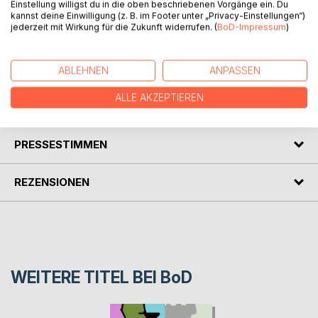
Einstellung willigst du in die oben beschriebenen Vorgänge ein. Du
BESCHREIBUNG
kannst deine Einwilligung (z. B. im Footer unter „Privacy-Einstellungen“)
jederzeit mit Wirkung für die Zukunft widerrufen. (
BoD-Impressum
)
This book describes a worldwide optimal state system in a
simple way.
ABLEHNEN
ANPASSEN
ALLE AKZEPTIEREN
AUTOR/IN
PRESSESTIMMEN
REZENSIONEN
WEITERE TITEL BEI
BoD