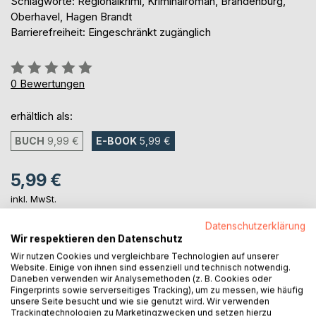
Schlagworte: Regionalkrimi, Kriminalroman, Brandenburg,
Oberhavel, Hagen Brandt
Barrierefreiheit: Eingeschränkt zugänglich
Bewertung::
0%
0
Bewertungen
erhältlich als:
BUCH
9,99 €
E-BOOK
5,99 €
5,99 €
inkl. MwSt.
sofort verfügbar als Download
Datenschutzerklärung
Wir respektieren den Datenschutz
Wir nutzen Cookies und vergleichbare Technologien auf unserer
IN DEN WARENKORB
Website. Einige von ihnen sind essenziell und technisch notwendig.
Daneben verwenden wir Analysemethoden (z. B. Cookies oder
Fingerprints sowie serverseitiges Tracking), um zu messen, wie häufig
Auf die Merkliste
unsere Seite besucht und wie sie genutzt wird. Wir verwenden
Trackingtechnologien zu Marketingzwecken und setzen hierzu