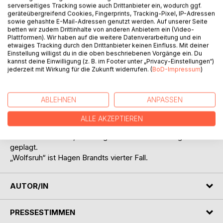
Titel bewerten
serverseitiges Tracking sowie auch Drittanbieter ein, wodurch ggf.
geräteübergreifend Cookies, Fingerprints, Tracking-Pixel, IP-Adressen
sowie gehashte E-Mail-Adressen genutzt werden. Auf unserer Seite
betten wir zudem Drittinhalte von anderen Anbietern ein (Video-
Plattformen). Wir haben auf die weitere Datenverarbeitung und ein
etwaiges Tracking durch den Drittanbieter keinen Einfluss. Mit deiner
Einstellung willigst du in die oben beschriebenen Vorgänge ein. Du
kannst deine Einwilligung (z. B. im Footer unter „Privacy-Einstellungen“)
jederzeit mit Wirkung für die Zukunft widerrufen. (
BoD-Impressum
)
BESCHREIBUNG
ABLEHNEN
ANPASSEN
Eine Frau wird auf dem einsam gelegenen Hof Birkenhain
bei Wolfsruh erschossen. Vom Ehemann keine Spur.
ALLE AKZEPTIEREN
Während sich die Granseer Kripo auf die Suche nach Mann
und Mörder macht, wird Hagen Brandt von Ahnungen
geplagt.
„Wolfsruh“ ist Hagen Brandts vierter Fall.
AUTOR/IN
PRESSESTIMMEN