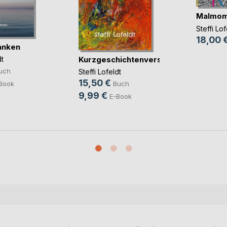
Malmom
Steffi Lof
18,00 
anken
Kurzgeschichtenverse
dt
uch
Steffi Lofeldt
15,50 €
Book
Buch
9,99 €
E-Book