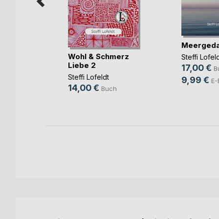
onster
Meerged
ch
Wohl & Schmerz
Steffi Lofel
Liebe 2
17,00 €
B
Steffi Lofeldt
9,99 €
E-
14,00 €
Buch