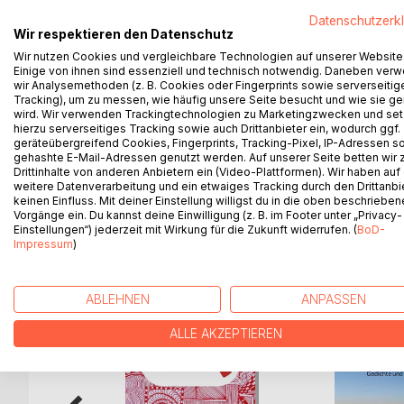
Das Buch Wohl & Schmerz Liebe enthält 100 Gedan
Datenschutzerk
Verse verdichtet. Sie regen zum Nachdenken, zu
Wir respektieren den Datenschutz
Verlieben und Glücklichsein, aber auch Gegensätz
Wir nutzen Cookies und vergleichbare Technologien auf unserer Website
zersplittern und sind oft erfüllt von tiefer Traurigk
Einige von ihnen sind essenziell und technisch notwendig. Daneben ver
können neu lieben. Ein Auf und Ab, ein Wechselb
wir Analysemethoden (z. B. Cookies oder Fingerprints sowie serverseitig
noch die ewige Liebe - jene, die alles überdauert
Tracking), um zu messen, wie häufig unsere Seite besucht und wie sie ge
wird. Wir verwenden Trackingtechnologien zu Marketingzwecken und se
Wochen, Monaten und Jahren, das älteste Gedicht
hierzu serverseitiges Tracking sowie auch Drittanbieter ein, wodurch ggf.
geräteübergreifend Cookies, Fingerprints, Tracking-Pixel, IP-Adressen s
Begleitet werden die Texte von 58 Zeichnungen de
gehashte E-Mail-Adressen genutzt werden. Auf unserer Seite betten wir
Drittinhalte von anderen Anbietern ein (Video-Plattformen). Wir haben auf
weitere Datenverarbeitung und ein etwaiges Tracking durch den Drittanbi
keinen Einfluss. Mit deiner Einstellung willigst du in die oben beschriebe
Vorgänge ein. Du kannst deine Einwilligung (z. B. im Footer unter „Privacy-
Einstellungen“) jederzeit mit Wirkung für die Zukunft widerrufen. (
BoD-
WEITERE TITEL BEI
Bo
Impressum
)
ABLEHNEN
ANPASSEN
ALLE AKZEPTIEREN