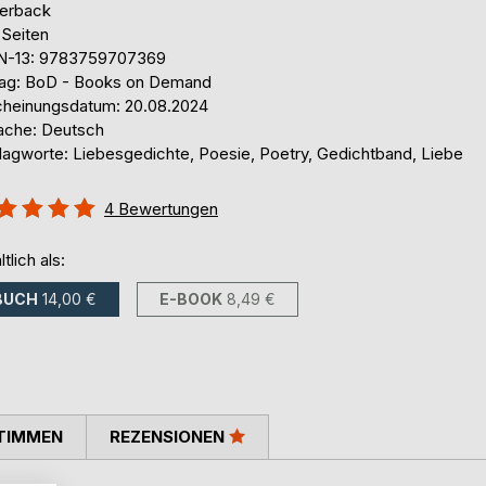
erback
 Seiten
N-13: 9783759707369
lag: BoD - Books on Demand
cheinungsdatum: 20.08.2024
ache: Deutsch
lagworte: Liebesgedichte, Poesie, Poetry, Gedichtband, Liebe
ertung::
4
Bewertungen
%
ltlich als:
BUCH
14,00 €
E-BOOK
8,49 €
TIMMEN
REZENSIONEN