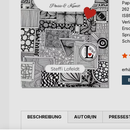
Pap
262
ISB
Ver
Ers
Spr
Sch
Bew
100
erhä
BESCHREIBUNG
AUTOR/IN
PRESSES