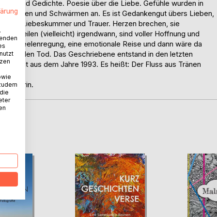
ken und Gedichte. Poesie über die Liebe. Gefühle wurden in
lärung
m Träumen und Schwärmen an. Es ist Gedankengut übers Lieben,
liches: Liebeskummer und Trauer. Herzen brechen, sie
.
eit. Sie heilen (vielleicht) irgendwann, sind voller Hoffnung und
wenden
ad der Seelenregung, eine emotionale Reise und dann wäre da
es
, selbst den Tod. Das Geschriebene entstand in den letzten
nutzt
tzen
 stammt aus dem Jahre 1993. Es heißt: Der Fluss aus Tränen
owie
r Autorin.
 zudem
 die
eter
nen
D