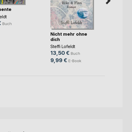
ente
eldt
€
Buch
FÜR D
verda
Nicht mehr ohne
dich
Antje 
24,9
Steffi Lofeldt
13,50 €
Buch
9,99 €
E-Book