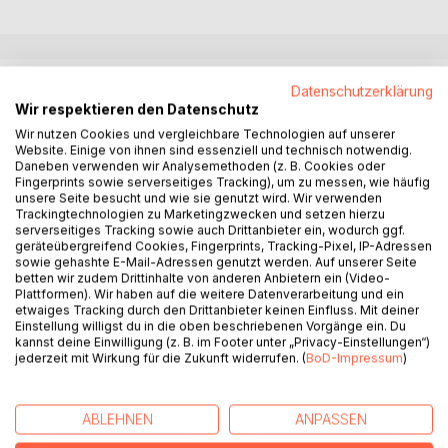
BESCHREIBUNG
Datenschutzerklärung
Wir respektieren den Datenschutz
Wir nutzen Cookies und vergleichbare Technologien auf unserer
Mit dem Entstehen der Geschichtswissenschaft und der
Website. Einige von ihnen sind essenziell und technisch notwendig.
mit dieser verbundenen historischen Hilfswissenschaft der
Daneben verwenden wir Analysemethoden (z. B. Cookies oder
Fingerprints sowie serverseitiges Tracking), um zu messen, wie häufig
Heraldik stellte sich von Anfang an die Frage, wo der
unsere Seite besucht und wie sie genutzt wird. Wir verwenden
Ursprung der Wappen zu suchen ist. Frühzeitig wurde die
Trackingtechnologien zu Marketingzwecken und setzen hierzu
bis heute vielfach publizierte Theorie aufgestellt, daß die
serverseitiges Tracking sowie auch Drittanbieter ein, wodurch ggf.
Heraldik ihre Erfindung der militärischen Notwendigkeit zur
geräteübergreifend Cookies, Fingerprints, Tracking-Pixel, IP-Adressen
sowie gehashte E-Mail-Adressen genutzt werden. Auf unserer Seite
Zeit der Kreuzzüge zu verdanken habe. Der eingerüstete
betten wir zudem Drittinhalte von anderen Anbietern ein (Video-
Ritter, dessen Person durch die Rüstung nicht mehr
Plattformen). Wir haben auf die weitere Datenverarbeitung und ein
erkennbar war, benötigte ein Erkennungszeichen in der
etwaiges Tracking durch den Drittanbieter keinen Einfluss. Mit deiner
Einstellung willigst du in die oben beschriebenen Vorgänge ein. Du
Schlacht, so dass man ein solches auf seinem Kampfschild
kannst deine Einwilligung (z. B. im Footer unter „Privacy-Einstellungen“)
positionierte. Unter dem Einfluss der Kreuzzüge und der
jederzeit mit Wirkung für die Zukunft widerrufen. (
BoD-Impressum
)
damit verbundenen Begegnung mit der islamischen Kultur
sei die Heraldik entstanden. Soweit die Theorie. Beweise
hierfür gibt es allerdings nicht. Die neuere Forschung
ABLEHNEN
ANPASSEN
betont hingegen den prägenden Einfluss des Turniers und