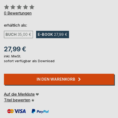
Bewertung::
0%
0
Bewertungen
erhältlich als:
BUCH
35,00 €
E-BOOK
27,99 €
27,99 €
inkl. MwSt.
sofort verfügbar als Download
IN DEN WARENKORB
Auf die Merkliste
Titel bewerten