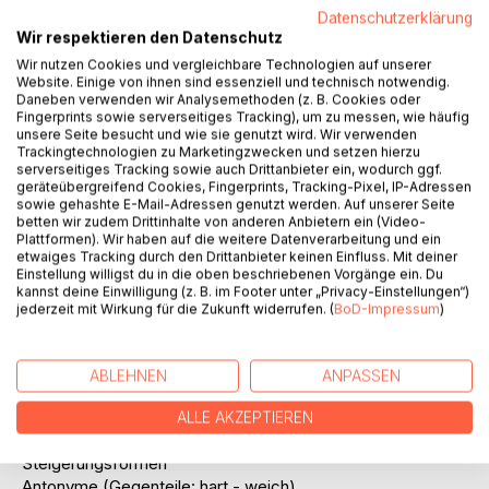
fangen – fing – gefangen)
Datenschutzerklärung
Konjugationsnummer: Mit Hilfe dieser Nummer lassen sich
Wir respektieren den Datenschutz
alle Verben, die in der alphabetischen Verbliste am Ende
Wir nutzen Cookies und vergleichbare Technologien auf unserer
des Buches PONS Verbtabellen Plus DEUTSCH aufgelistet
Website. Einige von ihnen sind essenziell und technisch notwendig.
sind, dem jeweils entsprechenden Konjugationsmuster
Daneben verwenden wir Analysemethoden (z. B. Cookies oder
Fingerprints sowie serverseitiges Tracking), um zu messen, wie häufig
zuordnen
unsere Seite besucht und wie sie genutzt wird. Wir verwenden
Stammformen: Die meisten Konjugationsformen der
Trackingtechnologien zu Marketingzwecken und setzen hierzu
unregelmäßigen Verben lassen sich aus diesen drei
serverseitiges Tracking sowie auch Drittanbieter ein, wodurch ggf.
Stammformen ableiten:
geräteübergreifend Cookies, Fingerprints, Tracking-Pixel, IP-Adressen
sowie gehashte E-Mail-Adressen genutzt werden. Auf unserer Seite
1. Stammform : Infinitiv
betten wir zudem Drittinhalte von anderen Anbietern ein (Video-
2. Stammform: 1. Person (ich) Singular Präsens
Plattformen). Wir haben auf die weitere Datenverarbeitung und ein
3. Stammform: 1. Person (ich) Singular Präteritum
etwaiges Tracking durch den Drittanbieter keinen Einfluss. Mit deiner
Einstellung willigst du in die oben beschriebenen Vorgänge ein. Du
4. Stammform: 1. Person (ich) Perfekt / Partizip II
kannst deine Einwilligung (z. B. im Footer unter „Privacy-Einstellungen“)
Angaben über
jederzeit mit Wirkung für die Zukunft widerrufen. (
BoD-Impressum
)
haben oder sein
reflexive Verbformen
Präfixen und Trennbarkeit von Präfixen
ABLEHNEN
ANPASSEN
Modalverben
Beispiele / Anmerkungen / Besonderheiten
ALLE AKZEPTIEREN
Adjektive
Steigerungsformen
Antonyme (Gegenteile: hart - weich)