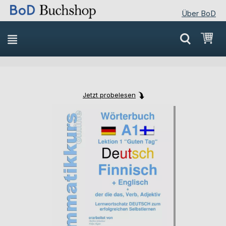
Über BoD
Direkt
Mei
zum
Inhalt
Jetzt probelesen
Skip
Skip
to
to
the
the
end
beginning
of
of
the
the
images
images
gallery
gallery