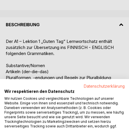
BESCHREIBUNG
Der A1 – Lektion 1 „Guten Tag“ Lernwortschatz enthält
zusätzlich zur Übersetzung ins FINNISCH - ENGLISCH
folgenden Grammatiken.
Substantive/Nomen
Artikeln (der-die-das)
Pluralformen, -endungen und Regeln zur Pluralbildung
Fällen (Nominativ, Genitiv, Dativ, Akkusativ)
Datenschutzerklärung
Verben
Wir respektieren den Datenschutz
Infinitiv
Wir nutzen Cookies und vergleichbare Technologien auf unserer
Stammvokalwechsel in verkürzter Form (z.B. a – i – a für
Website. Einige von ihnen sind essenziell und technisch notwendig.
fangen – fing – gefangen)
Daneben verwenden wir Analysemethoden (z. B. Cookies oder
Fingerprints sowie serverseitiges Tracking), um zu messen, wie häufig
Konjugationsnummer: Mit Hilfe dieser Nummer lassen sich
unsere Seite besucht und wie sie genutzt wird. Wir verwenden
alle Verben, die in der alphabetischen Verbliste am Ende
Trackingtechnologien zu Marketingzwecken und setzen hierzu
des Buches PONS Verbtabellen Plus DEUTSCH aufgelistet
serverseitiges Tracking sowie auch Drittanbieter ein, wodurch ggf.