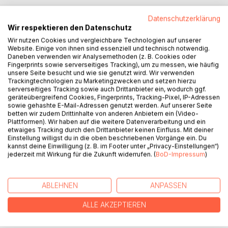
Datenschutzerklärung
Wir respektieren den Datenschutz
BESCHREIBUNG
Wir nutzen Cookies und vergleichbare Technologien auf unserer
Website. Einige von ihnen sind essenziell und technisch notwendig.
Daneben verwenden wir Analysemethoden (z. B. Cookies oder
Beim Familienurlaub in Frankreich drängt die impulsive
Fingerprints sowie serverseitiges Tracking), um zu messen, wie häufig
Charlotte darauf, sich dauerhaft in Frankreich
unsere Seite besucht und wie sie genutzt wird. Wir verwenden
niederzulassen. Ihr Mann Thomas ist deutlich besonnener
Trackingtechnologien zu Marketingzwecken und setzen hierzu
serverseitiges Tracking sowie auch Drittanbieter ein, wodurch ggf.
als sie; trotz allerhand Bedenken lässt er sich aber von der
geräteübergreifend Cookies, Fingerprints, Tracking-Pixel, IP-Adressen
Begeisterung anstecken. Die beiden beginnen mit der
sowie gehashte E-Mail-Adressen genutzt werden. Auf unserer Seite
Suche nach einem Standort im Périgord, besonders
betten wir zudem Drittinhalte von anderen Anbietern ein (Video-
Plattformen). Wir haben auf die weitere Datenverarbeitung und ein
Charlotte treibt die Auswanderpläne voran. Nicht immer im
etwaiges Tracking durch den Drittanbieter keinen Einfluss. Mit deiner
Einklang mit Thomas. Und was sagen die Kinder, der
Einstellung willigst du in die oben beschriebenen Vorgänge ein. Du
sechsjährige Anton und die zwölfjährige Emily? Konflikte
kannst deine Einwilligung (z. B. im Footer unter „Privacy-Einstellungen“)
jederzeit mit Wirkung für die Zukunft widerrufen. (
BoD-Impressum
)
sind vorprogrammiert, äußere und innere Widerstände
tauchen auf, und Zweifel begleiten das Projekt. Wird die
Familie sich dauerhaft ein neues Zuhause im Ausland
ABLEHNEN
ANPASSEN
schaffen oder doch im schönen Wiesbaden bleiben?
ALLE AKZEPTIEREN
AUTOR/IN