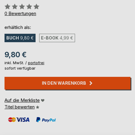
Bewertung::
0%
0
Bewertungen
erhältlich als:
BUCH
9,80 €
E-BOOK
4,99 €
9,80 €
inkl. MwSt. /
portofrei
sofort verfügbar
IN DEN WARENKORB
Auf die Merkliste
Titel bewerten