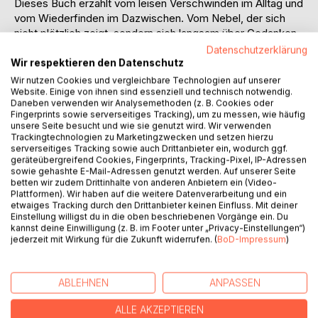
Dieses Buch erzählt vom leisen Verschwinden im Alltag und
vom Wiederfinden im Dazwischen. Vom Nebel, der sich
nicht plötzlich zeigt, sondern sich langsam über Gedanken,
Tage und Menschen legt.
Datenschutzerklärung
Wir respektieren den Datenschutz
In poetischen Fragmenten entsteht ein Innenraum aus
Wir nutzen Cookies und vergleichbare Technologien auf unserer
Stille, Funktionieren und dem Versuch, nicht verloren zu
Website. Einige von ihnen sind essenziell und technisch notwendig.
Daneben verwenden wir Analysemethoden (z. B. Cookies oder
gehen. Zwischen Müdigkeit und Bewegung zeigen sich
Fingerprints sowie serverseitiges Tracking), um zu messen, wie häufig
kleine Lichtstellen Momente, in denen etwas zurückkehrt,
unsere Seite besucht und wie sie genutzt wird. Wir verwenden
ohne ganz erklärbar zu sein.
Trackingtechnologien zu Marketingzwecken und setzen hierzu
serverseitiges Tracking sowie auch Drittanbieter ein, wodurch ggf.
geräteübergreifend Cookies, Fingerprints, Tracking-Pixel, IP-Adressen
Nebel ist eine Reise durch das Unklare, durch das
sowie gehashte E-Mail-Adressen genutzt werden. Auf unserer Seite
Schwerwerden des Alltäglichen und durch das leise
betten wir zudem Drittinhalte von anderen Anbietern ein (Video-
Plattformen). Wir haben auf die weitere Datenverarbeitung und ein
Weitergehen darin. Kein Buch über das Ende von
etwaiges Tracking durch den Drittanbieter keinen Einfluss. Mit deiner
Dunkelheit, sondern über das Bleiben im Dazwischen.
Einstellung willigst du in die oben beschriebenen Vorgänge ein. Du
kannst deine Einwilligung (z. B. im Footer unter „Privacy-Einstellungen“)
jederzeit mit Wirkung für die Zukunft widerrufen. (
BoD-Impressum
)
Und über die Frage, was bleibt, wenn man sich selbst im
Grau fast nicht mehr erkennt.
ABLEHNEN
ANPASSEN
AUTOR/IN
ALLE AKZEPTIEREN