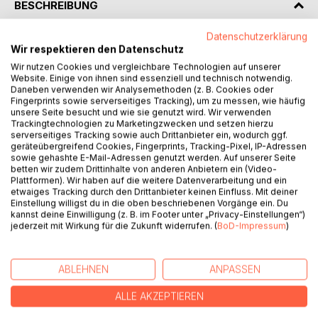
BESCHREIBUNG
Datenschutzerklärung
„Wo, bitte, geht’s nach Hause?“
Wir respektieren den Datenschutz
Wir nutzen Cookies und vergleichbare Technologien auf unserer
„.. für jeden von uns gibt es auf der Welt einen Menschen,
Website. Einige von ihnen sind essenziell und technisch notwendig.
der sein Mensch ist, ...“ sagt die Boxer-Mix-Hündin Jule am
Daneben verwenden wir Analysemethoden (z. B. Cookies oder
Fingerprints sowie serverseitiges Tracking), um zu messen, wie häufig
Ende ihrer Geschichte in diesem Buch, das ein Buch über
unsere Seite besucht und wie sie genutzt wird. Wir verwenden
Tiere und für Tierfreunde ist, aber kein Tierbuch im
Trackingtechnologien zu Marketingzwecken und setzen hierzu
eigentlichen Sinne. Vielmehr spielen, genau betrachtet, die
serverseitiges Tracking sowie auch Drittanbieter ein, wodurch ggf.
geräteübergreifend Cookies, Fingerprints, Tracking-Pixel, IP-Adressen
Menschen die Hauptrolle, die sich offenbaren in ihrem
sowie gehashte E-Mail-Adressen genutzt werden. Auf unserer Seite
Verhalten den Tieren gegenüber, indem sie ihnen
betten wir zudem Drittinhalte von anderen Anbietern ein (Video-
wohlwollend und gütig, gedankenlos und gleichgültig oder
Plattformen). Wir haben auf die weitere Datenverarbeitung und ein
etwaiges Tracking durch den Drittanbieter keinen Einfluss. Mit deiner
gar grausam und herzlos begegnen. Sehr sensibel und
Einstellung willigst du in die oben beschriebenen Vorgänge ein. Du
einfühlsam werden hier die Geschichten von Hunden und
kannst deine Einwilligung (z. B. im Footer unter „Privacy-Einstellungen“)
Katzen erzählt, die ihr Zuhause suchen und finden – alle auf
jederzeit mit Wirkung für die Zukunft widerrufen. (
BoD-Impressum
)
dem Umweg über das eine oder andere Tierheim.
So wird der kleine Kater Benny bei seinem Zwischenstop
ABLEHNEN
ANPASSEN
im Katzenheim zum Chronisten verschiedenster
ALLE AKZEPTIEREN
Katzenschicksale; so findet Jule, als langweilig
gewordenes Weihnachtsgeschenk im Tierheim „entsorgt“;