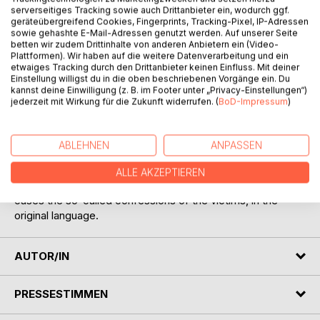
BESCHREIBUNG
serverseitiges Tracking sowie auch Drittanbieter ein, wodurch ggf.
geräteübergreifend Cookies, Fingerprints, Tracking-Pixel, IP-Adressen
sowie gehashte E-Mail-Adressen genutzt werden. Auf unserer Seite
betten wir zudem Drittinhalte von anderen Anbietern ein (Video-
It has not been my purpose, in the present volume, to
Plattformen). Wir haben auf die weitere Datenverarbeitung und ein
attempt a general history of magic and alchemy, or a
etwaiges Tracking durch den Drittanbieter keinen Einfluss. Mit deiner
Einstellung willigst du in die oben beschriebenen Vorgänge ein. Du
scientific inquiry into their psychological aspects. I have
kannst deine Einwilligung (z. B. im Footer unter „Privacy-Einstellungen“)
confined myself to a sketch of their progress in England,
jederzeit mit Wirkung für die Zukunft widerrufen. (
BoD-Impressum
)
and to a narrative of the lives of our principal magicians.
This occupies the first part. The second is devoted to an
historical review of witchcraft in Great Britain, and an
ABLEHNEN
ANPASSEN
examination into the most remarkable Witch-Trials, in which
I have endeavoured to bring out their peculiar features,
ALLE AKZEPTIEREN
presenting much of the evidence adduced, and in some
cases the so-called confessions of the victims, in the
original language.
AUTOR/IN
PRESSESTIMMEN