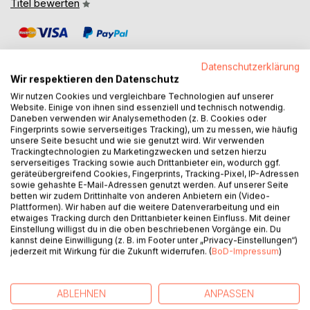
Titel bewerten
Datenschutzerklärung
Wir respektieren den Datenschutz
Wir nutzen Cookies und vergleichbare Technologien auf unserer
Website. Einige von ihnen sind essenziell und technisch notwendig.
BESCHREIBUNG
Daneben verwenden wir Analysemethoden (z. B. Cookies oder
Fingerprints sowie serverseitiges Tracking), um zu messen, wie häufig
unsere Seite besucht und wie sie genutzt wird. Wir verwenden
Wissenschaftliches Schreiben wird dann als realisierbare
Trackingtechnologien zu Marketingzwecken und setzen hierzu
Aufgabe empfunden, wenn die Regeln bekannt sind und
serverseitiges Tracking sowie auch Drittanbieter ein, wodurch ggf.
geräteübergreifend Cookies, Fingerprints, Tracking-Pixel, IP-Adressen
die Gestaltungsspielräume genutzt werden können. Aber
sowie gehashte E-Mail-Adressen genutzt werden. Auf unserer Seite
sind die Regeln so klar? Woran erkenne ich, ob eine
betten wir zudem Drittinhalte von anderen Anbietern ein (Video-
Argumentationskette logisch aufgebaut ist? Wie zitiere ich
Plattformen). Wir haben auf die weitere Datenverarbeitung und ein
etwaiges Tracking durch den Drittanbieter keinen Einfluss. Mit deiner
richtig? Und wie kommt man zu einer angemessenen
Einstellung willigst du in die oben beschriebenen Vorgänge ein. Du
Struktur und Gliederung, sodass daraus ein roter Faden
kannst deine Einwilligung (z. B. im Footer unter „Privacy-Einstellungen“)
entsteht? Schnell wird klar: Es genügt nicht, die Regeln, die
jederzeit mit Wirkung für die Zukunft widerrufen. (
BoD-Impressum
)
die Wissenschaft vorgibt, zu kennen und Checklisten zu
benutzen. Vielmehr braucht es ein zusammenhängendes
Verständnis für die wissenschaftliche Schreibaufgabe.
ABLEHNEN
ANPASSEN