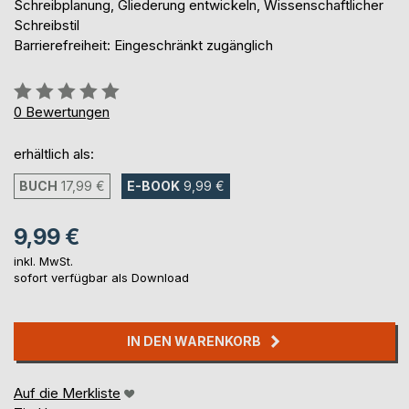
Schreibplanung, Gliederung entwickeln, Wissenschaftlicher
Schreibstil
Barrierefreiheit: Eingeschränkt zugänglich
Bewertung::
0%
0
Bewertungen
erhältlich als:
BUCH
17,99 €
E-BOOK
9,99 €
9,99 €
inkl. MwSt.
sofort verfügbar als Download
IN DEN WARENKORB
Auf die Merkliste