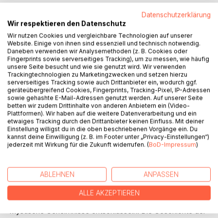
Datenschutzerklärung
Wir respektieren den Datenschutz
IN DEN WARENKORB
Wir nutzen Cookies und vergleichbare Technologien auf unserer
Website. Einige von ihnen sind essenziell und technisch notwendig.
Daneben verwenden wir Analysemethoden (z. B. Cookies oder
Auf die Merkliste
Fingerprints sowie serverseitiges Tracking), um zu messen, wie häufig
Titel bewerten
unsere Seite besucht und wie sie genutzt wird. Wir verwenden
Trackingtechnologien zu Marketingzwecken und setzen hierzu
serverseitiges Tracking sowie auch Drittanbieter ein, wodurch ggf.
geräteübergreifend Cookies, Fingerprints, Tracking-Pixel, IP-Adressen
sowie gehashte E-Mail-Adressen genutzt werden. Auf unserer Seite
betten wir zudem Drittinhalte von anderen Anbietern ein (Video-
Plattformen). Wir haben auf die weitere Datenverarbeitung und ein
etwaiges Tracking durch den Drittanbieter keinen Einfluss. Mit deiner
Einstellung willigst du in die oben beschriebenen Vorgänge ein. Du
kannst deine Einwilligung (z. B. im Footer unter „Privacy-Einstellungen“)
BESCHREIBUNG
jederzeit mit Wirkung für die Zukunft widerrufen. (
BoD-Impressum
)
Sie wurde gerufen, weil sie die beste Kryptologin und
ABLEHNEN
ANPASSEN
Archäologin Norddeutschland ist. Aber wie sie mit ihrem
neuen Kollegen Sven Klempow umgehen soll, das weiß
ALLE AKZEPTIEREN
Marlis Lindenkamp nicht. Sie muss in Wismar gleich zwei
mystische Geheimnisse entschlüsseln. Die Geschichte der