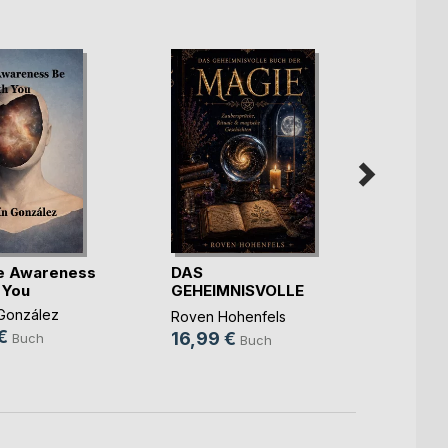
e Awareness
DAS
Peers
 You
GEHEIMNISVOLLE
Jan-Lu
BUCH DER MAGIE
González
Roven Hohenfels
22,5
€
16,99 €
Buch
Buch