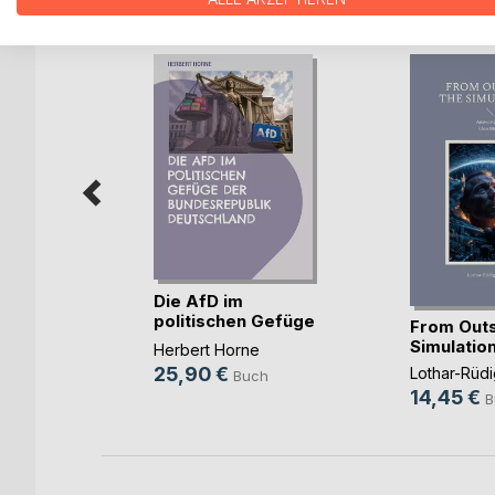
WEITERE TITEL BEI
Bo
e
Die AfD im
e im
politischen Gefüge
From Outs
der (...)
Simulatio
s
Herbert Horne
25,90 €
Lothar-Rüdi
ch
Buch
14,45 €
B