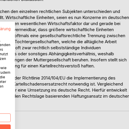
schen den einzelnen rechtlichen Subjekten unterschieden und
llt. Wirtschaftliche Einheiten, seien es nun Konzerne im deutschen
tage einen wesentlichen Wirtschaftsfaktor dar und gerade bei
lärung
ahezu unvermeidbar, dass größere wirtschaftliche Einheiten
n gibt es oftmals eine gesellschaftsrechtliche Trennung zwischen
.
enen Tochtergesellschaften, welche die alltägliche Arbeit
wenden
haften oft zwar rechtlich selbstständige Individuen
es
echtliches oder sonstiges Abhängigkeitsverhältnis, weshalb
nutzt
tzen
cheidungen der Muttergesellschaft beruhen. Insofern stellt sich
erbindung für einen Kartellrechtsverstoß haften.
owie
 zudem
 die
gen in der RIchtlinie 2014/104/EU die Implementierung des
eter
nalen Kartellschadensersatzrecht notwendig ist. Vergleichend
nen
Ansäte für eine Umsetzung ins deutsche Recht. Hierfür entwickelt
bestehenden Rechtslage basierenden Haftungsansatz im deutsche