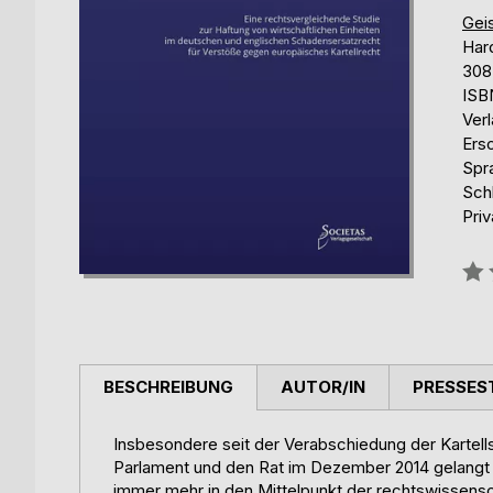
Geis
Har
308
ISB
Verl
Ers
Spr
Schl
Pri
Bew
0%
BESCHREIBUNG
AUTOR/IN
PRESSES
Insbesondere seit der Verabschiedung der Kartell
Parlament und den Rat im Dezember 2014 gelangt d
immer mehr in den Mittelpunkt der rechtswissensc