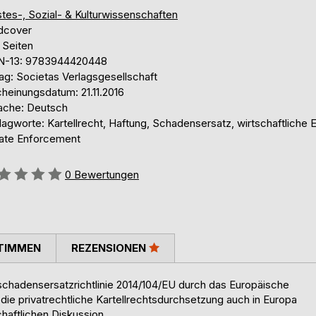
tes-, Sozial- & Kulturwissenschaften
dcover
 Seiten
N-13: 9783944420448
ag: Societas Verlagsgesellschaft
cheinungsdatum: 21.11.2016
ache: Deutsch
agworte: Kartellrecht, Haftung, Schadensersatz, wirtschaftliche E
vate Enforcement
ertung::
0
Bewertungen
TIMMEN
REZENSIONEN
schadensersatzrichtlinie 2014/104/EU durch das Europäische
ie privatrechtliche Kartellrechtsdurchsetzung auch in Europa
haftlichen Diskussion.