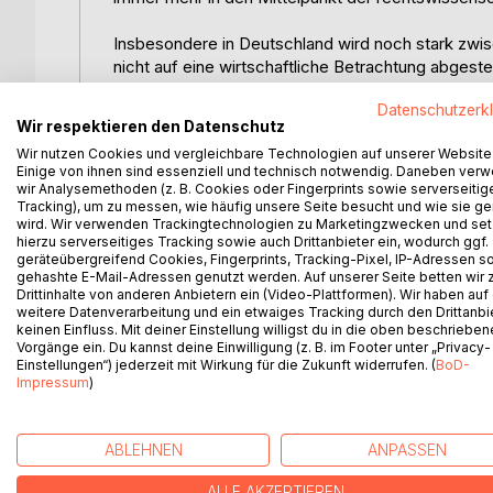
Insbesondere in Deutschland wird noch stark zwi
nicht auf eine wirtschaftliche Betrachtung abgeste
Verständnis oder sonstige Gebilde, stellen heutzu
Datenschutzerk
kartellrechtlich relevanten Sachverhalten ist es n
Wir respektieren den Datenschutz
beteiligt sind. In solch strukturierten Unternehme
Wir nutzen Cookies und vergleichbare Technologien auf unserer Website
einem einheitlichen Management und den verschied
Einige von ihnen sind essenziell und technisch notwendig. Daneben ver
übernehmen. Allerdings stellen die Tochtergesellsc
wir Analysemethoden (z. B. Cookies oder Fingerprints sowie serverseitig
dar, doch besteht in der Regel ein gesellschaftsr
Tracking), um zu messen, wie häufig unsere Seite besucht und wie sie ge
wird. Wir verwenden Trackingtechnologien zu Marketingzwecken und se
Handlungen der Tochtergesellschaften oft auf Ents
hierzu serverseitiges Tracking sowie auch Drittanbieter ein, wodurch ggf.
die Frage, wie die Mitglieder einer Unternehmensv
geräteübergreifend Cookies, Fingerprints, Tracking-Pixel, IP-Adressen s
gehashte E-Mail-Adressen genutzt werden. Auf unserer Seite betten wir
Drittinhalte von anderen Anbietern ein (Video-Plattformen). Wir haben auf
Der Autor argumentiert, dass aufgrund der Regelun
weitere Datenverarbeitung und ein etwaiges Tracking durch den Drittanbi
europarechtlichen Unternehmensbegriffes im natio
keinen Einfluss. Mit deiner Einstellung willigst du in die oben beschriebe
zur Rechtslage in Großbritannien sieht der Autor 
Vorgänge ein. Du kannst deine Einwilligung (z. B. im Footer unter „Privacy-
Einstellungen“) jederzeit mit Wirkung für die Zukunft widerrufen. (
BoD-
der Autor zudem einen eigenständigen, auf der 
Impressum
)
Recht.
ABLEHNEN
ANPASSEN
ALLE AKZEPTIEREN