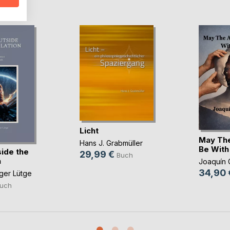
D
Licht
May Th
Hans J. Grabmüller
Be With
ide the
29,99 €
Buch
n
Joaquín 
34,90 
ger Lütge
uch