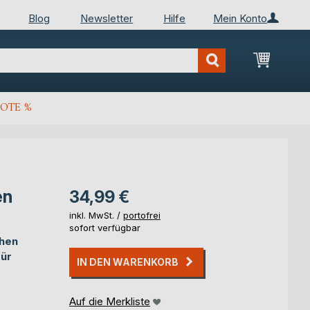
Blog
Newsletter
Hilfe
Mein Konto
Mein Wa
OTE %
en
34,99 €
inkl. MwSt. /
portofrei
sofort verfügbar
chen
für
IN DEN WARENKORB
Auf die Merkliste