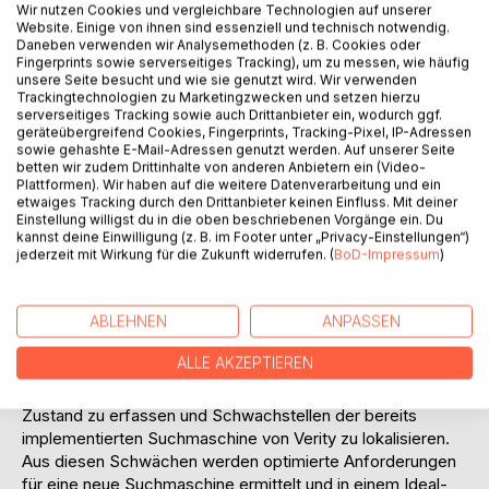
Nutzwertanalyse und zu technischen Methoden zum
Wir nutzen Cookies und vergleichbare Technologien auf unserer
Darstellen und Auffinden von Informationen im Intranet
Website. Einige von ihnen sind essenziell und technisch notwendig.
Daneben verwenden wir Analysemethoden (z. B. Cookies oder
erläutert worden sind, erfolgt danach die Darstellung der
Fingerprints sowie serverseitiges Tracking), um zu messen, wie häufig
aktuellen Situation des Knowledge Managements bei der
unsere Seite besucht und wie sie genutzt wird. Wir verwenden
LEONI AG und die in diesem Zusammenhang auftretenden
Trackingtechnologien zu Marketingzwecken und setzen hierzu
serverseitiges Tracking sowie auch Drittanbieter ein, wodurch ggf.
Probleme. Dazu wird unter anderem auf die klassischen
geräteübergreifend Cookies, Fingerprints, Tracking-Pixel, IP-Adressen
Wissensfindungsverfahren der bisherigen Suchmaschine,
sowie gehashte E-Mail-Adressen genutzt werden. Auf unserer Seite
und die dabei sich zeigenden Grenzen eingegangen.
betten wir zudem Drittinhalte von anderen Anbietern ein (Video-
Plattformen). Wir haben auf die weitere Datenverarbeitung und ein
Daraus wird im Anschluss der Versuch unternommen, ein
etwaiges Tracking durch den Drittanbieter keinen Einfluss. Mit deiner
vorläufiges Ideal- Konzept abzuleiten.
Einstellung willigst du in die oben beschriebenen Vorgänge ein. Du
Anhand dieses Konzepts werden im praktischen Teil der
kannst deine Einwilligung (z. B. im Footer unter „Privacy-Einstellungen“)
Arbeit die verschiedenen möglichen Alternativen zur
jederzeit mit Wirkung für die Zukunft widerrufen. (
BoD-Impressum
)
Knowledge Discovery in LEONIs DV- Umgebung
dargestellt und einer Nutzwertanalyse, sowie einer
ABLEHNEN
ANPASSEN
Investitionsrechnung unterzogen. Ziel dabei ist es
herauszufinden, welche Lösungen für LEONI sinnvoll bzgl.
ALLE AKZEPTIEREN
Kosten und Nutzen sind.
Die durchgeführte Ist- Aufnahme hat das Ziel, den Ist-
Zustand zu erfassen und Schwachstellen der bereits
implementierten Suchmaschine von Verity zu lokalisieren.
Aus diesen Schwächen werden optimierte Anforderungen
für eine neue Suchmaschine ermittelt und in einem Ideal-