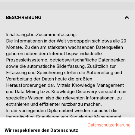
BESCHREIBUNG
Inhaltsangabe:Zusammenfassung:
Die Informationen in der Welt verdoppeln sich etwa alle 20
Monate. Zu den am stärksten wachsenden Datenquellen
gehören neben dem Internet bspw. industrielle
Prozessleitsysteme, betriebswirtschaftliche Datenbanken
sowie die automatische Bilderfassung. Zusätzlich zur
Erfassung und Speicherung stellen die Aufbereitung und
Verarbeitung der Daten heute die größten
Herausforderungen dar. Mittels Knowledge Management
und Data Mining bzw. Knowledge Discovery versucht man
spezielles Wissen, also die relevanten Informationen, zu
extrahieren und effizienter nutzbar zu machen.
In der vorliegenden Diplomarbeit werden zunächst die
theoretischen Grundlagen von Knowledge Management
und Data Mining bzw. Knowledge Discovery aufgezeigt.
Datenschutzerklärung
Nachdem die theoretischen Grundlagen zur
Wir respektieren den Datenschutz