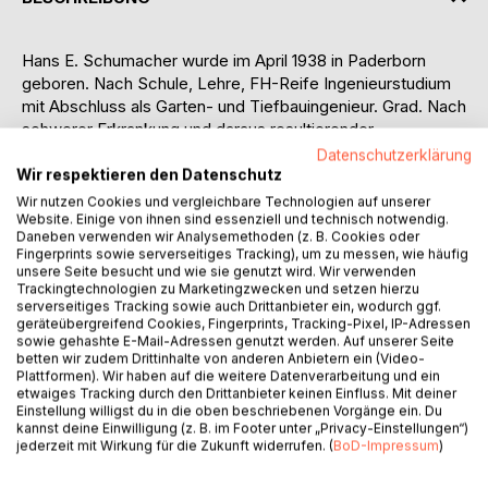
Hans E. Schumacher wurde im April 1938 in Paderborn
geboren. Nach Schule, Lehre, FH-Reife Ingenieurstudium
mit Abschluss als Garten- und Tiefbauingenieur. Grad. Nach
schwerer Erkrankung und daraus resultierender
Körperbehinderung ab 1978 in der Erwachsenenbildung
Datenschutzerklärung
tätig. Ab 1983 bis 1993 Lehrer an der Waldorfschule
Wir respektieren den Datenschutz
Frankfurt. Danach Lehrer an der Waldorfschule „Colegio
Wir nutzen Cookies und vergleichbare Technologien auf unserer
Etchevarria“ in Medellin, Kolumbien, und Ausbilder am
Website. Einige von ihnen sind essenziell und technisch notwendig.
Daneben verwenden wir Analysemethoden (z. B. Cookies oder
dortigen Lehrerseminar. Seit 1996 zurück in Deutschland,
Fingerprints sowie serverseitiges Tracking), um zu messen, wie häufig
befasst sich Hans E. Schumacher mit den Wirkungen des
unsere Seite besucht und wie sie genutzt wird. Wir verwenden
Mondes auf den Menschen. Er hat 1997 eine Ausbildung
Trackingtechnologien zu Marketingzwecken und setzen hierzu
serverseitiges Tracking sowie auch Drittanbieter ein, wodurch ggf.
zum Heilpraktiker gemacht und arbeitete mit der
geräteübergreifend Cookies, Fingerprints, Tracking-Pixel, IP-Adressen
Heilpraktikerin Ingeborg de Coster in Kelkheim zusammen.
sowie gehashte E-Mail-Adressen genutzt werden. Auf unserer Seite
Außerdem leitete er an verschiedenen Waldorfschulen
betten wir zudem Drittinhalte von anderen Anbietern ein (Video-
Plattformen). Wir haben auf die weitere Datenverarbeitung und ein
Feldmesspraktika der 10. Klassen.
etwaiges Tracking durch den Drittanbieter keinen Einfluss. Mit deiner
Als Hobbyimker und Gärtner beschäftigte sich Hans E.
Einstellung willigst du in die oben beschriebenen Vorgänge ein. Du
Schumacher schon früh mit Mondrhythmen. Grundlage
kannst deine Einwilligung (z. B. im Footer unter „Privacy-Einstellungen“)
jederzeit mit Wirkung für die Zukunft widerrufen. (
BoD-Impressum
)
waren immer die Aussaattage von M. Thun. In der
Waldorfschule in Frankfurt ist ihm aufgefallen, dass die