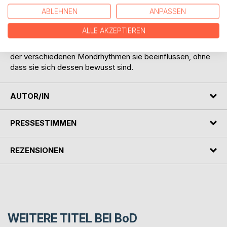
"Problemkinder" ihre positiven und kritischen Phasen in
ABLEHNEN
ANPASSEN
Abhängigkeit von Mondrhythmen hatten. An der
Waldorfschule in Medellin hat er dann durch Beobachtung
ALLE AKZEPTIEREN
der "Problemkinder" eine einfache Malweise entwickelt
und standardisiert, in welcher die Menschen malen, welche
der verschiedenen Mondrhythmen sie beeinflussen, ohne
dass sie sich dessen bewusst sind.
AUTOR/IN
PRESSESTIMMEN
REZENSIONEN
WEITERE TITEL BEI
BoD