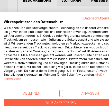
BESCHREIBUNG
AUTOR/IN
PRESSES
Das unanständige Spiel mit der Verunsicherung bis
die Energiewende entschleunigen mit dem Ziel de
Datenschutzerk
Wir respektieren den Datenschutz
Geschäftsfelder mit den fossilen Energien Kohle 
Wir nutzen Cookies und vergleichbare Technologien auf unserer Website
Spiel mit der Verunsicherung nicht nur Zukunftsan
Einige von ihnen sind essenziell und technisch notwendig. Daneben ver
Absichten und der Ansporn sind im Ungleichgewic
wir Analysemethoden (z. B. Cookies oder Fingerprints sowie serverseitig
Tracking), um zu messen, wie häufig unsere Seite besucht und wie sie ge
Der Buchtitel: Patient Deutschland: ein Fall für di
wird. Wir verwenden Trackingtechnologien zu Marketingzwecken und se
hierzu serverseitiges Tracking sowie auch Drittanbieter ein, wodurch ggf.
den Hintergrund der aktuell hitzigen Wortmeldung
geräteübergreifend Cookies, Fingerprints, Tracking-Pixel, IP-Adressen s
unvollständigen bis hin zu den bewusst falschen 
gehashte E-Mail-Adressen genutzt werden. Auf unserer Seite betten wir
hilft Ihnen die realen Zusammenhänge zu erkennen 
Drittinhalte von anderen Anbietern ein (Video-Plattformen). Wir haben auf
weitere Datenverarbeitung und ein etwaiges Tracking durch den Drittanbi
auch, die falsche Rhetorik zu erkennen.
keinen Einfluss. Mit deiner Einstellung willigst du in die oben beschriebe
Das Buch startet mit der Identifizierung des Ausl
Vorgänge ein. Du kannst deine Einwilligung (z. B. im Footer unter „Privacy-
Menschen bis hin zur Hysterie mit Verschwörungs
Einstellungen“) jederzeit mit Wirkung für die Zukunft widerrufen. (
BoD-
Impressum
)
Nein, die Menschen in Deutschland sind tatsächlic
Orientierung. Die Igelhaltung der Menschen nach Co
ABLEHNEN
ANPASSEN
dem Erkennen und Aufgreifen der zahlreichen Cha
ALLE AKZEPTIEREN
Lassen sie sich davon begeistern, dass Veränder