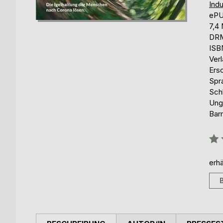
Indu
eP
7,4
DRM
ISB
Ver
Ers
Spr
Sch
Ung
Barr
Bew
0%
erhä