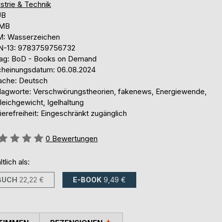
strie & Technik
UB
 MB
: Wasserzeichen
N-13: 9783759756732
lag: BoD - Books on Demand
cheinungsdatum: 06.08.2024
ache: Deutsch
lagworte: Verschwörungstheorien, fakenews, Energiewende,
leichgewicht, Igelhaltung
ierefreiheit: Eingeschränkt zugänglich
ertung::
0
Bewertungen
ltlich als:
BUCH
22,22 €
E-BOOK
9,49 €