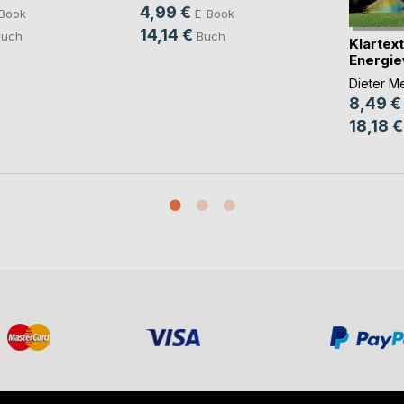
4,99 €
Book
E-Book
14,14 €
Buch
Buch
Klartext
Energi
Mobi(...)
Dieter M
8,49 €
18,18 €