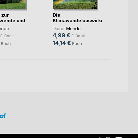
 zur
Die
Erst 
ewende und
Klimawandelauswirkungen
interd
sind u(...)
Agiere
ende
Dieter Mende
Dieter
4,99 €
9,99
E-Book
E-Book
14,14 €
39,3
Buch
Buch