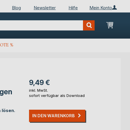
Blog
Newsletter
Hilfe
Mein Konto
Mein Wa
OTE %
9,49 €
egen
inkl. MwSt.
sofort verfügbar als Download
 lösen.
IN DEN WARENKORB