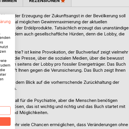
TIMMEN
REZENSIONEN
 hin zu der Erzeugung der Zukunftsangst in der Bevölkerung soll
r maximal möglichen Gewinnmaximierung der aktuellen
lärung
und auch der Erdölprodukte. Tatsächlich erzeugt das unanständige
.
gst, sondern auch gesellschaftliche Hürden, denn die Lobby, die
wenden
ht.
es
nutzt
e Psychiatrie? ist keine Provokation, der Buchverlauf zeigt vielmehr
tzen
en über die Presse, über die sozialen Medien, über die bewusst
owie
Aussagen seitens der Lobby pro fossiler Energieträger. Das Buch
 zudem
und hilft Ihnen gegen die Verunsicherung. Das Buch zeigt Ihnen
 die
eter
nen
ösers mit dem Blick auf die vorherrschende Zurückhaltung der
theorien.
h kein Fall für die Psychiatrie, aber die Menschen benötigen
rona lösen, das ist wichtig und richtig und das Buch startet mit
ncen und Möglichkeiten.
ungen sehr viele Chancen ermöglichen, dass Veränderungen ohne