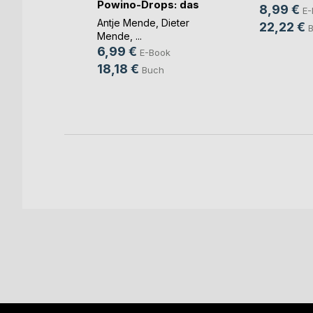
Powino-Drops: das
8,99 €
E-
in(...)
Antje Mende
,
Dieter
22,22 €
lt,
Mende
, ...
,
6,99 €
E-Book
18,18 €
Buch
ok
h