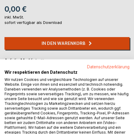
0,00 €
inkl. MwSt.
sofort verfügbar als Download
IN DEN WARENKORB
Auf die Merkliste
Titel bewerten
Datenschutzerklärung
Wir respektieren den Datenschutz
Wir nutzen Cookies und vergleichbare Technologien auf unserer
Website. Einige von ihnen sind essenziell und technisch notwendig.
Daneben verwenden wir Analysemethoden (z. B. Cookies oder
Fingerprints sowie serverseitiges Tracking), um zu messen, wie häufig
unsere Seite besucht und wie sie genutzt wird. Wir verwenden
Trackingtechnologien zu Marketingzwecken und setzen hierzu
serverseitiges Tracking sowie auch Drittanbieter ein, wodurch ggf.
BESCHREIBUNG
geräteübergreifend Cookies, Fingerprints, Tracking-Pixel, IP-Adressen
sowie gehashte E-Mail-Adressen genutzt werden. Auf unserer Seite
betten wir zudem Drittinhalte von anderen Anbietern ein (Video-
Plattformen). Wir haben auf die weitere Datenverarbeitung und ein
In der heutigen Zeit bleibt dem Menschen, der nach für
etwaiges Tracking durch den Drittanbieter keinen Einfluss. Mit deiner