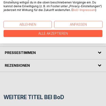
sich gültigen Antworten sucht ab und ab nur die
Einstellung willigst du in die oben beschriebenen Vorgänge ein. Du
kannst deine Einwilligung (z. B. im Footer unter „Privacy-Einstellungen“)
Verschiebung der Realität und der Zeit nach vorn und
jederzeit mit Wirkung für die Zukunft widerrufen. (
BoD-Impressum
)
hinten, um vielleicht zu einem geeigneterem Zeitpunkt
Frieden zu finden.
Und innerer Friede wird in naher Zukunft noch höher
ABLEHNEN
ANPASSEN
gehandelt werden.
ALLE AKZEPTIEREN
AUTOR/IN
PRESSESTIMMEN
REZENSIONEN
WEITERE TITEL BEI
BoD