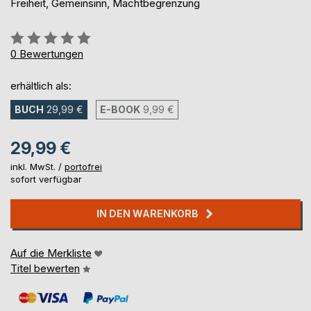
Freiheit, Gemeinsinn, Machtbegrenzung
Bewertung::
0%
0
Bewertungen
erhältlich als:
BUCH
29,99 €
E-BOOK
9,99 €
29,99 €
inkl. MwSt. /
portofrei
sofort verfügbar
IN DEN WARENKORB
Auf die Merkliste
Titel bewerten