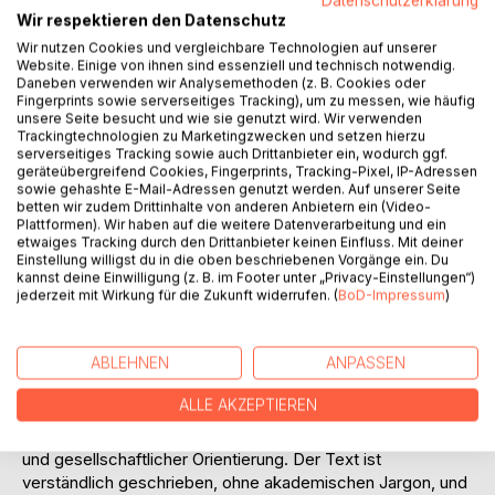
Datenschutzerklärung
in einem geteilten Rahmen Bestand hat, entwickelt das
Wir respektieren den Datenschutz
Buch eine strukturierte Reflexion über demokratische
Wir nutzen Cookies und vergleichbare Technologien auf unserer
Gesellschaften. Es untersucht die Rolle von Institutionen,
Website. Einige von ihnen sind essenziell und technisch notwendig.
Daneben verwenden wir Analysemethoden (z. B. Cookies oder
Verfahren, Öffentlichkeit und Führung für Stabilität und
Fingerprints sowie serverseitiges Tracking), um zu messen, wie häufig
Vertrauen und betrachtet Demokratie nicht als reine
unsere Seite besucht und wie sie genutzt wird. Wir verwenden
Mehrheitsentscheidung, sondern als komplexe Form des
Trackingtechnologien zu Marketingzwecken und setzen hierzu
serverseitiges Tracking sowie auch Drittanbieter ein, wodurch ggf.
Zusammenlebens.
geräteübergreifend Cookies, Fingerprints, Tracking-Pixel, IP-Adressen
sowie gehashte E-Mail-Adressen genutzt werden. Auf unserer Seite
Das Buch verbindet soziale und politische Philosophie mit
betten wir zudem Drittinhalte von anderen Anbietern ein (Video-
Plattformen). Wir haben auf die weitere Datenverarbeitung und ein
ordnungsethischen Grundfragen. Es verzichtet bewusst auf
etwaiges Tracking durch den Drittanbieter keinen Einfluss. Mit deiner
parteipolitische Positionierung, Ideologiekritik oder
Einstellung willigst du in die oben beschriebenen Vorgänge ein. Du
aktivistische Zuspitzung und legt den Fokus auf langfristige
kannst deine Einwilligung (z. B. im Footer unter „Privacy-Einstellungen“)
Maßstäbe: Würde, Verantwortung, Machtbegrenzung,
jederzeit mit Wirkung für die Zukunft widerrufen. (
BoD-Impressum
)
Dialog und Zukunftsfähigkeit. Gesellschaftliche Konflikte
werden nicht moralisiert, sondern als Bestandteil pluraler
ABLEHNEN
ANPASSEN
Ordnungen ernst genommen.
ALLE AKZEPTIEREN
"Wir mit den anderen" richtet sich an Leserinnen und Leser
mit Interesse an politischer Theorie, Demokratiedenken
und gesellschaftlicher Orientierung. Der Text ist
verständlich geschrieben, ohne akademischen Jargon, und