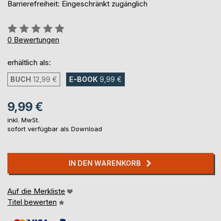
Barrierefreiheit: Eingeschränkt zugänglich
Bewertung::
0%
0
Bewertungen
erhältlich als:
BUCH
12,99 €
E-BOOK
9,99 €
9,99 €
inkl. MwSt.
sofort verfügbar als Download
IN DEN WARENKORB
Auf die Merkliste
Titel bewerten