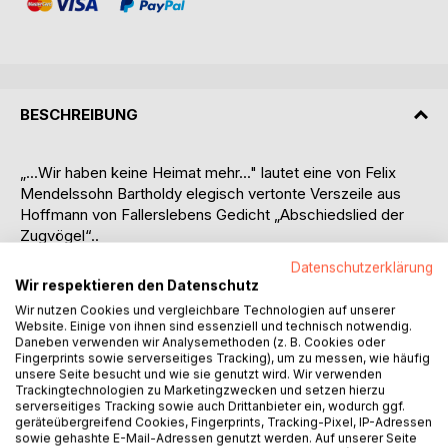
BESCHREIBUNG
„...Wir haben keine Heimat mehr..." lautet eine von Felix
Mendelssohn Bartholdy elegisch vertonte Verszeile aus
Hoffmann von Fallerslebens Gedicht „Abschiedslied der
Zugvögel“..
Mendelssohn erahnte bei der Komposition jenes wohl
Datenschutzerklärung
kaum, daß man ihm selbst die Verwurzelung in seiner
Wir respektieren den Datenschutz
Heimat Deutschland aus antisemitischen Beweggründen
Wir nutzen Cookies und vergleichbare Technologien auf unserer
einmal vollständig absprechen würde.
Website. Einige von ihnen sind essenziell und technisch notwendig.
Daneben verwenden wir Analysemethoden (z. B. Cookies oder
Fingerprints sowie serverseitiges Tracking), um zu messen, wie häufig
Bereits die Zeitgenossen setzten den jüdisch-stämmigen
unsere Seite besucht und wie sie genutzt wird. Wir verwenden
Komponisten offen-antisemitischen Anfeindungen aus. 3
Trackingtechnologien zu Marketingzwecken und setzen hierzu
Jahre nach seinem Tode im November 1847 publizierte
serverseitiges Tracking sowie auch Drittanbieter ein, wodurch ggf.
geräteübergreifend Cookies, Fingerprints, Tracking-Pixel, IP-Adressen
Richard Wagner die folgenschwere Schmähschrift "Das
sowie gehashte E-Mail-Adressen genutzt werden. Auf unserer Seite
Judenthum in der Musik".