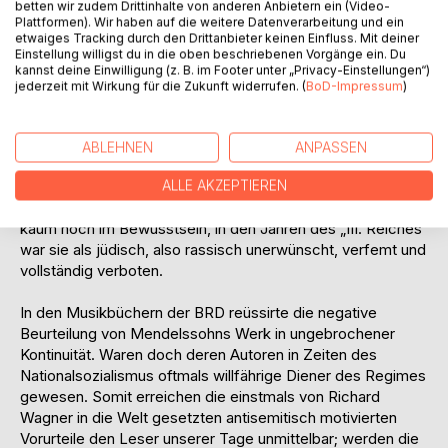
betten wir zudem Drittinhalte von anderen Anbietern ein (Video-
Plattformen). Wir haben auf die weitere Datenverarbeitung und ein
Darin sprach Wagner den Juden jede echte und wahre
etwaiges Tracking durch den Drittanbieter keinen Einfluss. Mit deiner
Einstellung willigst du in die oben beschriebenen Vorgänge ein. Du
Befähigung zu Kunst und Musik ab. Diese Einschätzung
kannst deine Einwilligung (z. B. im Footer unter „Privacy-Einstellungen“)
wurde in der zweiten Hälfte des 19. Jahrhunderts zum
jederzeit mit Wirkung für die Zukunft widerrufen. (
BoD-Impressum
)
musikpublizistischen Allgemeingut und ist in zahlreichen
Musiklexika jener und späterer Zeit feststellbar.
Hugo Riemann attestierte der Musik Mendelssohns
ABLEHNEN
ANPASSEN
"Weichlichkeit und Sentimentalität"; Detlev von Liliencron
verspottete den Komponisten als "Felix Mendelmaier". Um
ALLE AKZEPTIEREN
die Jahrhundertwende war die Musik Felix Mendelssohns
kaum noch im Bewusstsein, in den Jahren des „III. Reiches“
war sie als jüdisch, also rassisch unerwünscht, verfemt und
vollständig verboten.
In den Musikbüchern der BRD reüssirte die negative
Beurteilung von Mendelssohns Werk in ungebrochener
Kontinuität. Waren doch deren Autoren in Zeiten des
Nationalsozialismus oftmals willfährige Diener des Regimes
gewesen. Somit erreichen die einstmals von Richard
Wagner in die Welt gesetzten antisemitisch motivierten
Vorurteile den Leser unserer Tage unmittelbar; werden die