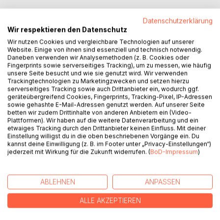
Datenschutzerklärung
Wir respektieren den Datenschutz
BESCHREIBUNG
Wir nutzen Cookies und vergleichbare Technologien auf unserer
Website. Einige von ihnen sind essenziell und technisch notwendig.
Daneben verwenden wir Analysemethoden (z. B. Cookies oder
Fingerprints sowie serverseitiges Tracking), um zu messen, wie häufig
„Mit jedem Klick entzogst du mir Leben“, schreibt Laura.
unsere Seite besucht und wie sie genutzt wird. Wir verwenden
Sie gehört zu den 17 Jugendlichen, die in diesem Buch ihre
Trackingtechnologien zu Marketingzwecken und setzen hierzu
serverseitiges Tracking sowie auch Drittanbieter ein, wodurch ggf.
Stimme gegen Cybermobbing erheben.
geräteübergreifend Cookies, Fingerprints, Tracking-Pixel, IP-Adressen
Es sind Stimmen, die nach Hilfe schreien. Aber auch
sowie gehashte E-Mail-Adressen genutzt werden. Auf unserer Seite
Stimmen, die Mut machen wollen.
betten wir zudem Drittinhalte von anderen Anbietern ein (Video-
Die Geschichten der Jungautoren sind schockierend,
Plattformen). Wir haben auf die weitere Datenverarbeitung und ein
etwaiges Tracking durch den Drittanbieter keinen Einfluss. Mit deiner
traurig, überraschend, aber auch ermutigend und voller
Einstellung willigst du in die oben beschriebenen Vorgänge ein. Du
Hoffnung. In jedem Fall wollen die Autoren dieser
kannst deine Einwilligung (z. B. im Footer unter „Privacy-Einstellungen“)
Geschichten mit ihrer Stimme auf Cybermobbing
jederzeit mit Wirkung für die Zukunft widerrufen. (
BoD-Impressum
)
aufmerksam machen, denn „Cybermobbing betrifft uns
alle“.
ABLEHNEN
ANPASSEN
Unter dem Motto „Rauslassen statt Reinfressen“ nahmen
ALLE AKZEPTIEREN
über 100 Schüler am ersten bundesweiten
Schreibwettbewerb zum Thema Cybermobbing teil.