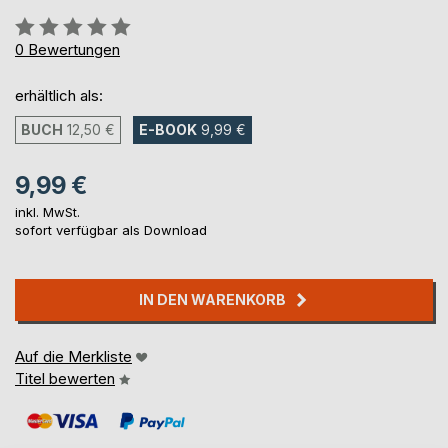
Bewertung::
0%
0
Bewertungen
erhältlich als:
BUCH
12,50 €
E-BOOK
9,99 €
9,99 €
inkl. MwSt.
sofort verfügbar als Download
IN DEN WARENKORB
Auf die Merkliste
Titel bewerten