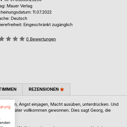
lag: Mauer Verlag
cheinungsdatum: 11.07.2022
ache: Deutsch
ierefreiheit: Eingeschränkt zugänglich
ertung::
0
Bewertungen
TIMMEN
REZENSIONEN
nschüchtern, Angst einjagen, Macht ausüben, unterdrücken. Und
lärung
en die Täter vollkommen gewonnen. Dies sagt Georg, die
.
wenden