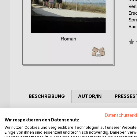
Ver
Ers
Spr
Barr
Bew
0%
BESCHREIBUNG
AUTOR/IN
PRESSES
Vor allem wollen sie dieses Ziel ja erreichen: ei
Datenschutzerk
wenn die Opfer nicht mehr davon reden, dann hab
Wir respektieren den Datenschutz
Hauptperson im Roman.
Wir nutzen Cookies und vergleichbare Technologien auf unserer Website
Einige von ihnen sind essenziell und technisch notwendig. Daneben ver