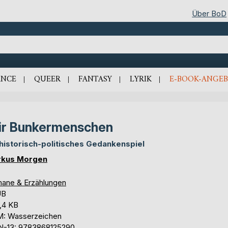
Über BoD
NCE
QUEER
FANTASY
LYRIK
E-BOOK-ANGEB
r Bunkermenschen
 historisch-politisches Gedankenspiel
kus Morgen
ane & Erzählungen
UB
,4 KB
: Wasserzeichen
N-13: 9783868125290