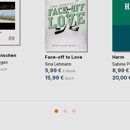
nschen
Face-off to Love
Harm
rgen
Sina Lehmann
Sabine 
Buch
5,99 €
8,99 €
E-Book
15,99 €
20,00 
Buch