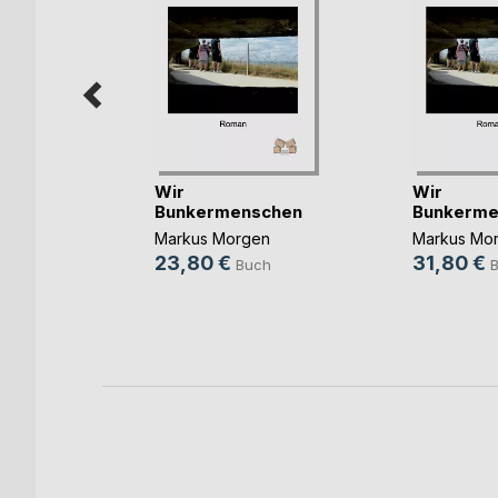
Wir
Wir
Bunkermenschen
Bunkerme
Markus Morgen
Markus Mo
b und
23,80 €
31,80 €
Buch
ovic
ook
ch