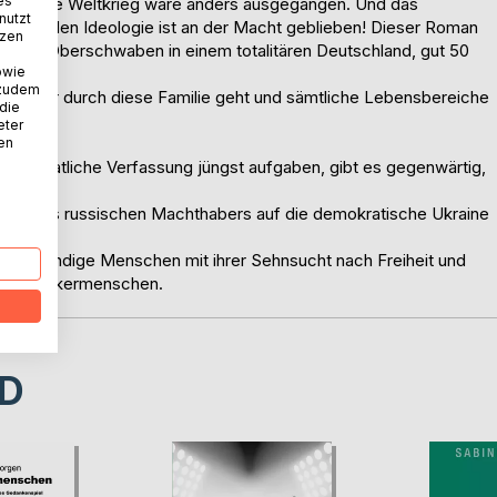
es
, der Zweite Weltkrieg wäre anders ausgegangen. Und das
nutzt
chtenden Ideologie ist an der Macht geblieben! Dieser Roman
tzen
e, die in Oberschwaben in einem totalitären Deutschland, gut 50
owie
 zudem
Riss, der durch diese Familie geht und sämtliche Lebensbereiche
 die
eizeit.
eter
nen
chtsstaatliche Verfassung jüngst aufgaben, gibt es gegenwärtig,
Politik des russischen Machthabers auf die demokratische Ukraine
iderständige Menschen mit ihrer Sehnsucht nach Freiheit und
n Wir Bunkermenschen.
D