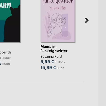
Mama im
Unter
Funkelgewitter
Popanda
Christ
Susanna Fürst
9,99
E-Book
5,99 €
E-Book
€
14,9
Buch
15,99 €
Buch