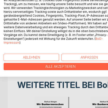
wir Analysemethoden (z. B. Cookies oder Fingerprints sowie serverseitig
Liebe Leserin, lieber Leser, stellen Sie sich vor
Tracking), um zu messen, wie häufig unsere Seite besucht und wie sie ge
diktatorische NS-Regime mit seiner menschenvera
wird. Wir verwenden Trackingtechnologien zu Marketingzwecken und se
erzählt davon, in einer fiktiven Familiengeschicht
hierzu serverseitiges Tracking sowie auch Drittanbieter ein, wodurch ggf.
geräteübergreifend Cookies, Fingerprints, Tracking-Pixel, IP-Adressen s
Jahre nach Kriegsende spielt.
gehashte E-Mail-Adressen genutzt werden. Auf unserer Seite betten wir
Erzählt wird mit vielen historischen Bezügen vom 
Drittinhalte von anderen Anbietern ein (Video-Plattformen). Wir haben auf
betrifft: Schulbildung, Arbeit, Kultur, Religion und Fr
weitere Datenverarbeitung und ein etwaiges Tracking durch den Drittanbi
keinen Einfluss. Mit deiner Einstellung willigst du in die oben beschriebe
Vorgänge ein. Du kannst deine Einwilligung (z. B. im Footer unter „Privacy-
Antidemokratische Staaten und solche, die ihre re
Einstellungen“) jederzeit mit Wirkung für die Zukunft widerrufen. (
BoD-
im Jahre 2022, viele auf der Erde.
Impressum
)
Leider ist der Romaninhalt mit Angriffskrieg und 
höchst aktuell geworden.
Trotzdem gibt es berechtigte Hoffnungen durch w
ABLEHNEN
ANPASSEN
Menschlichkeit, in der Realität als auch im Roma
ALLE AKZEPTIEREN
WEITERE TITEL BEI
Bo