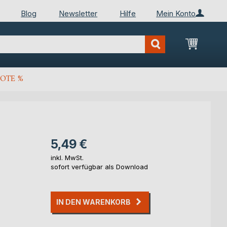
Blog
Newsletter
Hilfe
Mein Konto
Mein Wa
OTE %
5,49 €
inkl. MwSt.
sofort verfügbar als Download
IN DEN WARENKORB