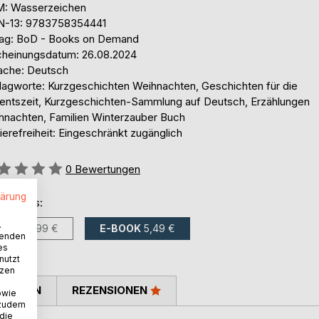
: Wasserzeichen
N-13: 9783758354441
lag: BoD - Books on Demand
cheinungsdatum: 26.08.2024
ache: Deutsch
lagworte: Kurzgeschichten Weihnachten, Geschichten für die
entszeit, Kurzgeschichten-Sammlung auf Deutsch, Erzählungen
hnachten, Familien Winterzauber Buch
ierefreiheit: Eingeschränkt zugänglich
ertung::
0
Bewertungen
lärung
ltlich als:
.
BUCH
7,99 €
E-BOOK
5,49 €
wenden
es
nutzt
tzen
TIMMEN
REZENSIONEN
owie
 zudem
 die