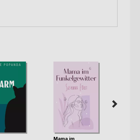
Mama im
Unter