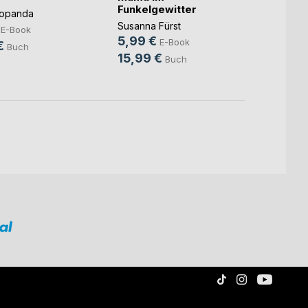
Funkelgewitter
Popanda
Christ
Susanna Fürst
9,99
E-Book
5,99 €
E-Book
€
14,9
Buch
15,99 €
Buch