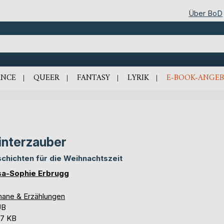
Über BoD
NCE
QUEER
FANTASY
LYRIK
E-BOOK-ANGEB
nterzauber
chichten für die Weihnachtszeit
sa-Sophie Erbrugg
ane & Erzählungen
UB
,7 KB