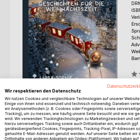
DRM
ISB
Ver
Ers
Spr
Sch
Adv
Wei
Barr
Bew
0%
Datenschutzerk
erhä
Wir respektieren den Datenschutz
Wir nutzen Cookies und vergleichbare Technologien auf unserer Website
Einige von ihnen sind essenziell und technisch notwendig. Daneben ver
wir Analysemethoden (z. B. Cookies oder Fingerprints sowie serverseitig
Tracking), um zu messen, wie häufig unsere Seite besucht und wie sie ge
wird. Wir verwenden Trackingtechnologien zu Marketingzwecken und se
hierzu serverseitiges Tracking sowie auch Drittanbieter ein, wodurch ggf.
BESCHREIBUNG
AUTOR/IN
PRESSES
geräteübergreifend Cookies, Fingerprints, Tracking-Pixel, IP-Adressen s
gehashte E-Mail-Adressen genutzt werden. Auf unserer Seite betten wir
Drittinhalte von anderen Anbietern ein (Video-Plattformen). Wir haben auf