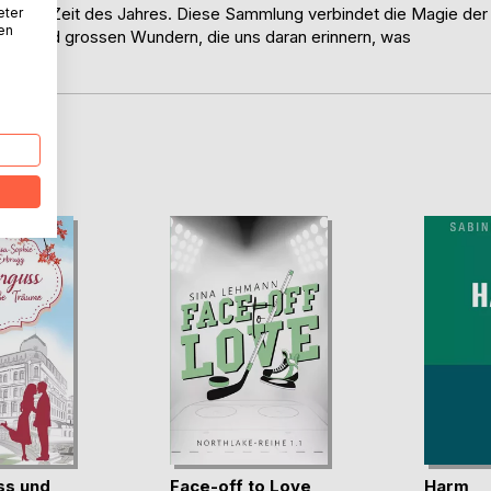
nsten Zeit des Jahres. Diese Sammlung verbindet die Magie der
eter
nen
einen und grossen Wundern, die uns daran erinnern, was
D
ss und
Face-off to Love
Harm