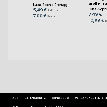
große Tr
Luisa-Sophie Erbrugg
b und
Luisa-Soph
5,49 €
E-Book
ovic
7,49 €
E-
7,99 €
Buch
ook
10,99 €
B
ch
AGB
DATENSCHUTZ
IMPRESSUM
VERSANDKOSTEN, LIE