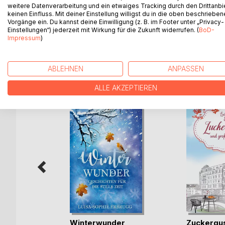
Winterzauber. Magische Kurzgeschichten zur schö
weitere Datenverarbeitung und ein etwaiges Tracking durch den Drittanbi
keinen Einfluss. Mit deiner Einstellung willigst du in die oben beschriebe
Feiertage mit tiefen Emotionen und erzählt von kl
Vorgänge ein. Du kannst deine Einwilligung (z. B. im Footer unter „Privacy-
Weihnachten wirklich bedeutet.
Einstellungen“) jederzeit mit Wirkung für die Zukunft widerrufen. (
BoD-
Impressum
)
ABLEHNEN
ANPASSEN
WEITERE TITEL BEI
Bo
ALLE AKZEPTIEREN
Winterwunder
Zuckergu