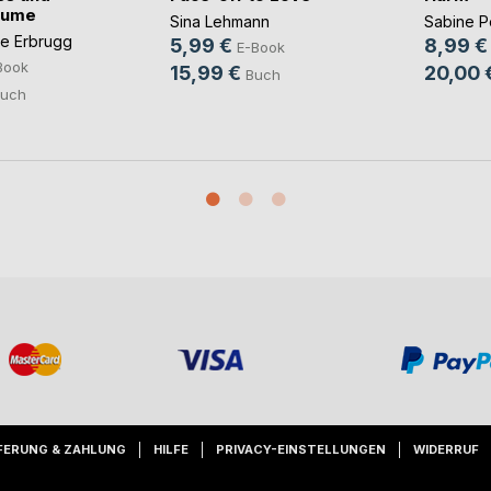
äume
Sina Lehmann
Sabine 
ie Erbrugg
5,99 €
8,99 €
E-Book
Book
15,99 €
20,00 
Buch
uch
FERUNG & ZAHLUNG
HILFE
PRIVACY-EINSTELLUNGEN
WIDERRUF