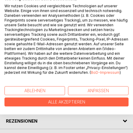
Wir nutzen Cookies und vergleichbare Technologien auf unserer
Website. Einige von ihnen sind essenziell und technisch notwendig.
Daneben verwenden wir Analysemethoden (z. B. Cookies oder
BESCHREIBUNG
Fingerprints sowie serverseitiges Tracking), um zu messen, wie häufig
unsere Seite besucht und wie sie genutzt wird. Wir verwenden
Trackingtechnologien zu Marketingzwecken und setzen hierzu
Der gestresste George flüchtet sich in die winterliche
serverseitiges Tracking sowie auch Drittanbieter ein, wodurch ggf.
geräteübergreifend Cookies, Fingerprints, Tracking-Pixel, IP-Adressen
Abgeschiedenheit der Berge, um in Ruhe über sein Leben
sowie gehashte E-Mail-Adressen genutzt werden. Auf unserer Seite
nachzudenken. Doch dort stolpert er über Sarah, die ihm
betten wir zudem Drittinhalte von anderen Anbietern ein (Video-
einen Strich durch seine Einsamkeit zieht. Sie begleitet ihn
Plattformen). Wir haben auf die weitere Datenverarbeitung und ein
etwaiges Tracking durch den Drittanbieter keinen Einfluss. Mit deiner
auf der Reise zu seinem wahren Glück und erklärt ihm
Einstellung willigst du in die oben beschriebenen Vorgänge ein. Du
eindrucksvoll, dass alles im Leben von unseren
kannst deine Einwilligung (z. B. im Footer unter „Privacy-Einstellungen“)
Erwartungen abhängt.
jederzeit mit Wirkung für die Zukunft widerrufen. (
BoD-Impressum
)
AUTOR/IN
ABLEHNEN
ANPASSEN
ALLE AKZEPTIEREN
PRESSESTIMMEN
REZENSIONEN