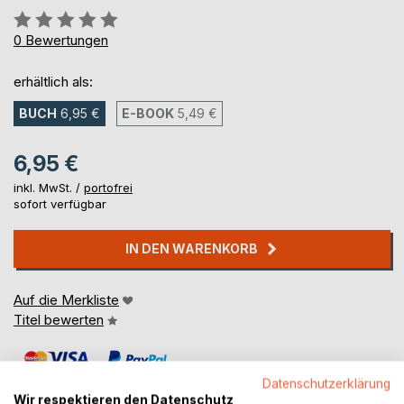
Bewertung::
0%
0
Bewertungen
erhältlich als:
BUCH
6,95 €
E-BOOK
5,49 €
6,95 €
inkl. MwSt. /
portofrei
sofort verfügbar
IN DEN WARENKORB
Auf die Merkliste
Titel bewerten
Datenschutzerklärung
Wir respektieren den Datenschutz