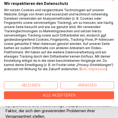
Romantische, tiefgründige Liebesgeschichten für
Wir respektieren den Datenschutz
Erwachsene?
Wir nutzen Cookies und vergleichbare Technologien auf unserer
Und die Natur und Tiere?
Website. Einige von ihnen sind essenziell und technisch notwendig.
Daneben verwenden wir Analysemethoden (z. B. Cookies oder
Dann komm mit nach Dancing Coons im hintersten Winkel
Fingerprints sowie serverseitiges Tracking), um zu messen, wie häufig
unsere Seite besucht und wie sie genutzt wird. Wir verwenden
des Staates New York, erlebe die wilde, von den Legenden
Trackingtechnologien zu Marketingzwecken und setzen hierzu
der amerikanischen Ureinwohner durchdrungene Natur der
serverseitiges Tracking sowie auch Drittanbieter ein, wodurch ggf.
Adirondacks-Berge und verliebe dich in meine zwei- und
geräteübergreifend Cookies, Fingerprints, Tracking-Pixel, IP-Adressen
sowie gehashte E-Mail-Adressen genutzt werden. Auf unserer Seite
vierbeinigen Protagonisten.
betten wir zudem Drittinhalte von anderen Anbietern ein (Video-
Plattformen). Wir haben auf die weitere Datenverarbeitung und ein
Jeder der Dancing-Coons-Romane erzählt eine
etwaiges Tracking durch den Drittanbieter keinen Einfluss. Mit deiner
romantische Komödie mit metaphysischen Elementen, ist
Einstellung willigst du in die oben beschriebenen Vorgänge ein. Du
kannst deine Einwilligung (z. B. im Footer unter „Privacy-Einstellungen“)
herzerwärmend, spannend und vollgepackt mit Kleinstadt-
jederzeit mit Wirkung für die Zukunft widerrufen. (
BoD-Impressum
)
Charme.
Das erwartet dich:
ABLEHNEN
ANPASSEN
Eine amerikanische Kleinstadt zum Verlieben, deren
Einwohner ein möglichst ursprüngliches Leben führen und
ALLE AKZEPTIEREN
bedingungslos zusammenhalten.
Sympathische und vielschichtige Hauptpersonen mit Geek-
Faktor, die sich den gravierenden Problemen ihrer
Vergangenheit stellen.