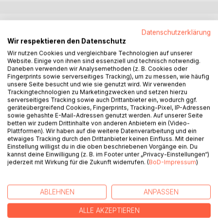
BESCHREIBUNG
Datenschutzerklärung
Wir respektieren den Datenschutz
Wir nutzen Cookies und vergleichbare Technologien auf unserer
Im Hochgebirge des Alpenraums duckt sich ein
Website. Einige von ihnen sind essenziell und technisch notwendig.
vergessenes Bergdorf vor dem ewigen Frost. Als ein
Daneben verwenden wir Analysemethoden (z. B. Cookies oder
Schneesturm dem jungen Richter Neven mit Frau und
Fingerprints sowie serverseitiges Tracking), um zu messen, wie häufig
Tochter den Weg abschneidet, rechnet er mit nichts weiter
unsere Seite besucht und wie sie genutzt wird. Wir verwenden
Trackingtechnologien zu Marketingzwecken und setzen hierzu
als einer durchwachten Nacht in fremder Stube. Doch unter
serverseitiges Tracking sowie auch Drittanbieter ein, wodurch ggf.
dem schweigenden Schnee wartet eine Wahrheit, die
geräteübergreifend Cookies, Fingerprints, Tracking-Pixel, IP-Adressen
besser begraben geblieben wäre.
sowie gehashte E-Mail-Adressen genutzt werden. Auf unserer Seite
betten wir zudem Drittinhalte von anderen Anbietern ein (Video-
Plattformen). Wir haben auf die weitere Datenverarbeitung und ein
Memoriam Mystories ist eine Anthologie-Reihe, die
etwaiges Tracking durch den Drittanbieter keinen Einfluss. Mit deiner
Mystery und History miteinander verbindet. Zugleich
Einstellung willigst du in die oben beschriebenen Vorgänge ein. Du
kannst deine Einwilligung (z. B. im Footer unter „Privacy-Einstellungen“)
enthält der Begriff das Wortspiel my-stories und somit die
jederzeit mit Wirkung für die Zukunft widerrufen. (
BoD-Impressum
)
Eigenständigkeit des Autors unterstreicht.
Jede Geschichte steht für sich allein und doch verbirgt sich
ABLEHNEN
ANPASSEN
hinter allem ein größeres Rätsel, das erst nach und nach
seine wahre Gestalt offenbart.
ALLE AKZEPTIEREN