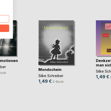
D
Emotionen
Denkzet
man sic
iber
Mondschein
Silke Sch
Book
Silke Schreiber
1,49 €
1,49 €
E-Book