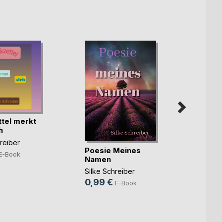
tel merkt
h
reiber
Poesie Meines
E-Book
Seide
Namen
Silke 
Silke Schreiber
0,99
0,99 €
E-Book