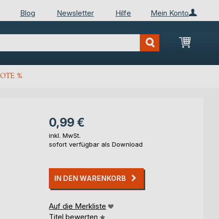
Blog
Newsletter
Hilfe
Mein Konto
Mein Wa
OTE %
0,99 €
inkl. MwSt.
sofort verfügbar als Download
IN DEN WARENKORB
Auf die Merkliste
Titel bewerten