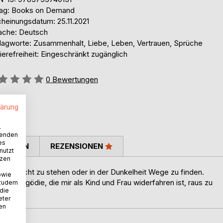
lag: Books on Demand
cheinungsdatum: 25.11.2021
ache: Deutsch
lagworte: Zusammenhalt, Liebe, Leben, Vertrauen, Sprüche
ierefreiheit: Eingeschränkt zugänglich
ertung::
0
Bewertungen
lärung
.
wenden
es
TIMMEN
REZENSIONEN
nutzt
tzen
 in Licht zu stehen oder in der Dunkelheit Wege zu finden.
owie
er Tragödie, die mir als Kind und Frau widerfahren ist, raus zu
 zudem
 die
eter
nen