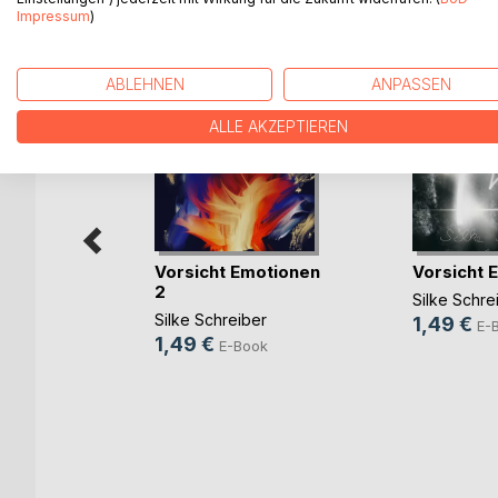
Impressum
)
WEITERE TITEL BEI
Bo
ABLEHNEN
ANPASSEN
ALLE AKZEPTIEREN
Vorsicht Emotionen
Vorsicht 
2
Silke Schre
Silke Schreiber
1,49 €
E-
1,49 €
E-Book
kte im
oskop
aß
ook
h