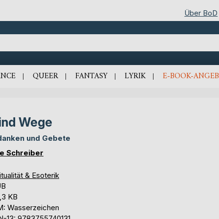
Über BoD
NCE
QUEER
FANTASY
LYRIK
E-BOOK-ANGEB
ind Wege
anken und Gebete
ke Schreiber
itualität & Esoterik
UB
,3 KB
: Wasserzeichen
N-13: 9783755740131