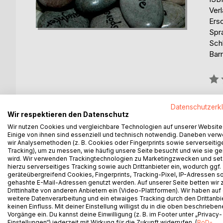
Ver
Ers
Spr
Sch
Barr
Bew
0%
Datenschutzerk
Wir respektieren den Datenschutz
Wir nutzen Cookies und vergleichbare Technologien auf unserer Website
Einige von ihnen sind essenziell und technisch notwendig. Daneben ver
wir Analysemethoden (z. B. Cookies oder Fingerprints sowie serverseitig
BESCHREIBUNG
AUTOR/IN
PRESSES
Tracking), um zu messen, wie häufig unsere Seite besucht und wie sie ge
wird. Wir verwenden Trackingtechnologien zu Marketingzwecken und se
hierzu serverseitiges Tracking sowie auch Drittanbieter ein, wodurch ggf.
Wind Wege beschreibt, den Weg, meiner Gedanken,
geräteübergreifend Cookies, Fingerprints, Tracking-Pixel, IP-Adressen s
Mein Persönlicher Kompass in Situationen, aus mein
gehashte E-Mail-Adressen genutzt werden. Auf unserer Seite betten wir
Drittinhalte von anderen Anbietern ein (Video-Plattformen). Wir haben auf
finden
weitere Datenverarbeitung und ein etwaiges Tracking durch den Drittanbi
keinen Einfluss. Mit deiner Einstellung willigst du in die oben beschriebe
Vorgänge ein. Du kannst deine Einwilligung (z. B. im Footer unter „Privacy-
Einstellungen“) jederzeit mit Wirkung für die Zukunft widerrufen. (
BoD-