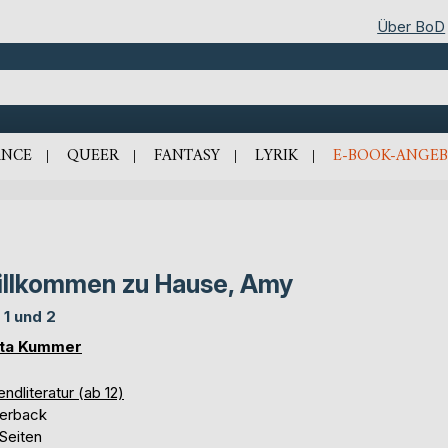
Über BoD
NCE
QUEER
FANTASY
LYRIK
E-BOOK-ANGEB
llkommen zu Hause, Amy
 1 und 2
tta Kummer
ndliteratur (ab 12)
erback
Seiten