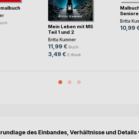
malbuch
Malbuch
Seniore
er
Britta K
uch
Mein Leben mit MS
10,99 
Teil 1 und 2
Britta Kummer
11,99 €
Buch
3,49 €
E-Book
Grundlage des Einbandes, Verhältnisse und Details 