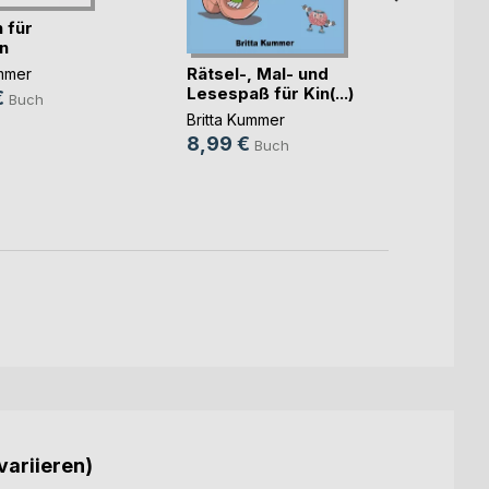
 für
n
Rätsel-, Mal- und
ummer
Oh Du
Lesespaß für Kin(...)
€
Buch
Adven
Britta Kummer
Weihna
Britta
8,99 €
Buch
8,99
2,99
variieren)