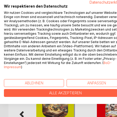
Datenschutzerk
Muskelschwäche körperbehindert ist.
Wir respektieren den Datenschutz
Im Heim hat Amy aufgrund ihres Handicaps kein le
Wir nutzen Cookies und vergleichbare Technologien auf unserer Website
drangsaliert. Ihr einziger Freund ist Mischlingshund
Einige von ihnen sind essenziell und technisch notwendig. Daneben ver
wir Analysemethoden (z. B. Cookies oder Fingerprints sowie serverseitig
Erst nach Jahren erfährt Amy Mitgefühl, denn Mary, 
Tracking), um zu messen, wie häufig unsere Seite besucht und wie sie ge
Eigentlich könnte sie glücklich sein, jetzt, wo ihr 
wird. Wir verwenden Trackingtechnologien zu Marketingzwecken und se
Aber dem steht ein großes Hindernis im Weg: Sie k
hierzu serverseitiges Tracking sowie auch Drittanbieter ein, wodurch ggf.
geräteübergreifend Cookies, Fingerprints, Tracking-Pixel, IP-Adressen s
dass sie auf der Farm nicht die Einzige ist, die ihr V
gehashte E-Mail-Adressen genutzt werden. Auf unserer Seite betten wir
Das Buch ist illustriert von der Künstlerin Karina
Drittinhalte von anderen Anbietern ein (Video-Plattformen). Wir haben auf
weitere Datenverarbeitung und ein etwaiges Tracking durch den Drittanbi
keinen Einfluss. Mit deiner Einstellung willigst du in die oben beschriebe
Vorgänge ein. Du kannst deine Einwilligung (z. B. im Footer unter „Privacy-
Einstellungen“) jederzeit mit Wirkung für die Zukunft widerrufen. (
BoD-
WEITERE TITEL BEI
Bo
Impressum
)
ABLEHNEN
ANPASSEN
ALLE AKZEPTIEREN