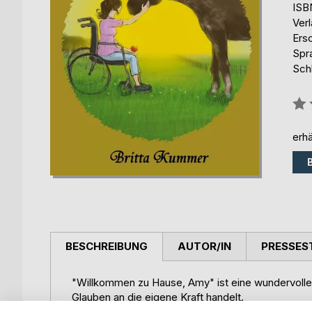
ISB
Ver
Ers
Spr
Sch
Bew
0%
erhä
BESCHREIBUNG
AUTOR/IN
PRESSES
"Willkommen zu Hause, Amy" ist eine wundervolle
Glauben an die eigene Kraft handelt.
Seit Amy denken kann, lebt sie im Heim. Ihre Mu