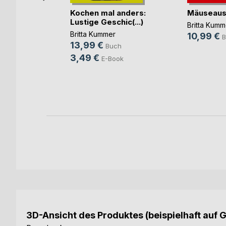
Kochen mal anders:
Mäuseaus
Lustige Geschic(...)
Britta Kumm
uer des
Britta Kummer
10,99 €
B
 e(...)
13,99 €
Buch
3,49 €
E-Book
ok
3D-Ansicht des Produktes (beispielhaft auf 