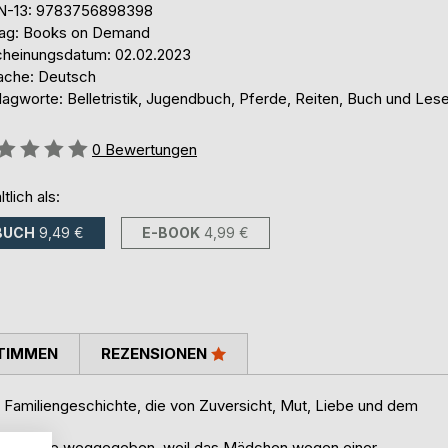
N-13: 9783756898398
lag: Books on Demand
cheinungsdatum: 02.02.2023
ache: Deutsch
lagworte: Belletristik, Jugendbuch, Pferde, Reiten, Buch und Les
ertung::
0
Bewertungen
ltlich als:
BUCH
9,49 €
E-BOOK
4,99 €
TIMMEN
REZENSIONEN
 Familiengeschichte, die von Zuversicht, Mut, Liebe und dem
tter hat sie weggegeben, weil das Mädchen wegen einer