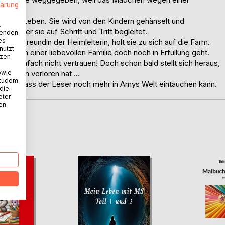
lärung
ichtes Leben. Sie wird von den Kindern gehänselt und
.
 Max, der sie auf Schritt und Tritt begleitet.
wenden
es
eine Freundin der Heimleiterin, holt sie zu sich auf die Farm.
nutzt
Traum von einer liebevollen Familie doch noch in Erfüllung geht.
tzen
ann einfach nicht vertrauen! Doch schon bald stellt sich heraus,
owie
ertrauen verloren hat ...
 zudem
 Pfolz, sodass der Leser noch mehr in Amys Welt eintauchen kann.
 die
eter
nen
D