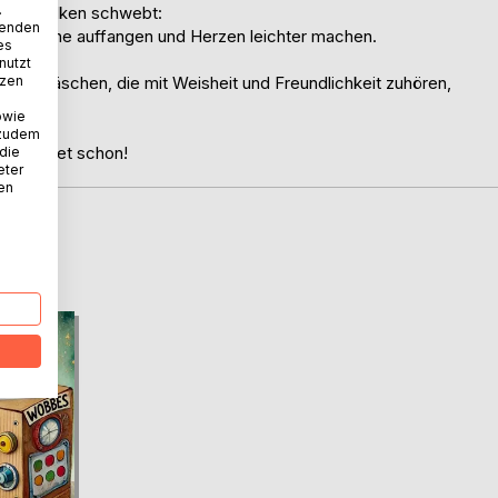
.
n den Wolken schwebt:
wenden
 jede Träne auffangen und Herzen leichter machen.
es
nutzt
errn Häschen, die mit Weisheit und Freundlichkeit zuhören,
tzen
owie
 zudem
el wartet schon!
 die
eter
nen
D