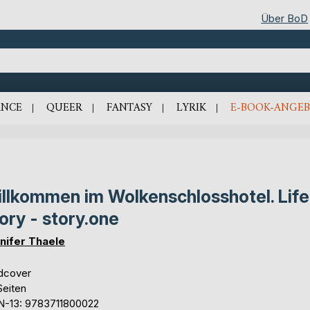
Über BoD
NCE
QUEER
FANTASY
LYRIK
E-BOOK-ANGEB
llkommen im Wolkenschlosshotel. Life 
ory - story.one
nifer Thaele
dcover
Seiten
N-13: 9783711800022