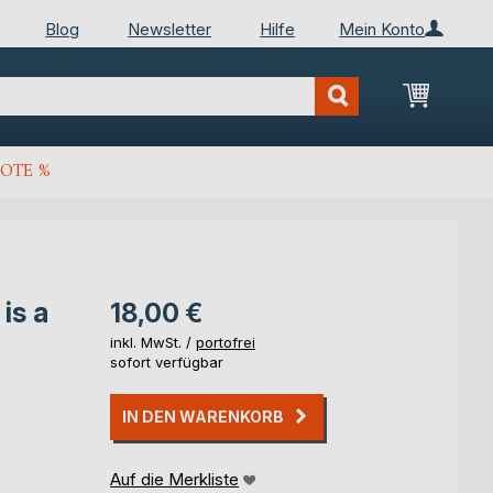
Blog
Newsletter
Hilfe
Mein Konto
Mein Wa
OTE %
is a
18,00 €
inkl. MwSt. /
portofrei
sofort verfügbar
IN DEN WARENKORB
Auf die Merkliste