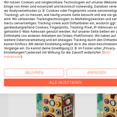
Wir nutzen Cookies und vergleichbare Technologien auf unserer Website
Stell dir ein Schloss vor, das hoch oben zwische
Einige von ihnen sind essenziell und technisch notwendig. Daneben ver
Hier schlafen Kinder auf flauschigen Wolken, die
wir Analysemethoden (z. B. Cookies oder Fingerprints sowie serverseitig
Tracking), um zu messen, wie häufig unsere Seite besucht und wie sie ge
Mit ihren Sorgen reisen sie zu Madame Lùne und H
wird. Wir verwenden Trackingtechnologien zu Marketingzwecken und se
hierzu serverseitiges Tracking sowie auch Drittanbieter ein, wodurch ggf.
trösten und Mut schenken.
geräteübergreifend Cookies, Fingerprints, Tracking-Pixel, IP-Adressen s
gehashte E-Mail-Adressen genutzt werden. Auf unserer Seite betten wir
Willkommen im Wolkenschloss­hotel - Dein Schlüss
Drittinhalte von anderen Anbietern ein (Video-Plattformen). Wir haben auf
weitere Datenverarbeitung und ein etwaiges Tracking durch den Drittanbi
keinen Einfluss. Mit deiner Einstellung willigst du in die oben beschriebe
Vorgänge ein. Du kannst deine Einwilligung (z. B. im Footer unter „Privacy-
Einstellungen“) jederzeit mit Wirkung für die Zukunft widerrufen. (
BoD-
Impressum
)
WEITERE TITEL BEI
Bo
ABLEHNEN
ANPASSEN
ALLE AKZEPTIEREN