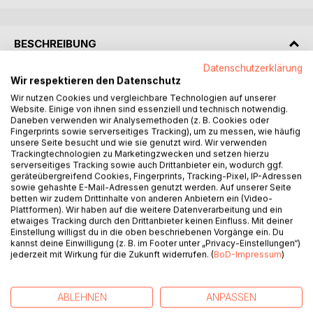
BESCHREIBUNG
Datenschutzerklärung
Wir respektieren den Datenschutz
Hast du noch alle Socken in der Schublade?
Wir nutzen Cookies und vergleichbare Technologien auf unserer
Website. Einige von ihnen sind essenziell und technisch notwendig.
Eigentlich hat Goldhamster Willi Winter ein sehr
Daneben verwenden wir Analysemethoden (z. B. Cookies oder
gemütliches Leben bei seiner Besitzerin Sophie. Doch
Fingerprints sowie serverseitiges Tracking), um zu messen, wie häufig
eines Tages verschwindet auf mysteriöse Weise einer ihrer
unsere Seite besucht und wie sie genutzt wird. Wir verwenden
Trackingtechnologien zu Marketingzwecken und setzen hierzu
Glückssocken und sie verliert mit ihrer Mannschaft ein
serverseitiges Tracking sowie auch Drittanbieter ein, wodurch ggf.
wichtiges Handballspiel. Was für ein Desaster!
geräteübergreifend Cookies, Fingerprints, Tracking-Pixel, IP-Adressen
sowie gehashte E-Mail-Adressen genutzt werden. Auf unserer Seite
betten wir zudem Drittinhalte von anderen Anbietern ein (Video-
Willi will seiner Freundin unbedingt helfen. Als er in der
Plattformen). Wir haben auf die weitere Datenverarbeitung und ein
Nacht ein verdächtiges Geräusch vernimmt, kratzt er all
etwaiges Tracking durch den Drittanbieter keinen Einfluss. Mit deiner
seinen Mut zusammen und geht der Sache nach. Dabei
Einstellung willigst du in die oben beschriebenen Vorgänge ein. Du
kannst deine Einwilligung (z. B. im Footer unter „Privacy-Einstellungen“)
trifft er auf Ringel Strumpf, einen frechen Sockenkobold.
jederzeit mit Wirkung für die Zukunft widerrufen. (
BoD-Impressum
)
Der nimmt ihn mit in sein Dorf und eine abenteuerliche Jagd
nach der Glückssocke beginnt!
ABLEHNEN
ANPASSEN