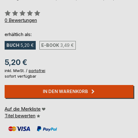
Bewertung::
0%
0
Bewertungen
erhältlich als:
BUCH
5,20 €
E-BOOK
3,49 €
5,20 €
inkl. MwSt. /
portofrei
sofort verfügbar
IN DEN WARENKORB
Auf die Merkliste
Titel bewerten