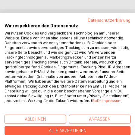
Datenschutzerklärung
BESCHREIBUNG
Wir respektieren den Datenschutz
Wir nutzen Cookies und vergleichbare Technologien auf unserer
Website. Einige von ihnen sind essenziell und technisch notwendig.
"Mohnblumen!"rief Willi Hummel. "O, wie schön!" Sofort
Daneben verwenden wir Analysemethoden (z. B. Cookies oder
setzte er zur Landung an. Was für ein köstlicher Duft ihm
Fingerprints sowie serverseitiges Tracking), um zu messen, wie häufig
unsere Seite besucht und wie sie genutzt wird. Wir verwenden
entgegenschlug! "Mohnblumenduft!" flüsterte er.
Trackingtechnologien zu Marketingzwecken und setzen hierzu
Überglücklich ließ er sich nieder.
serverseitiges Tracking sowie auch Drittanbieter ein, wodurch ggf.
"Hihihi, das kitzelt!" rief die Mohnblume kichernd, als Willi
geräteübergreifend Cookies, Fingerprints, Tracking-Pixel, IP-Adressen
sowie gehashte E-Mail-Adressen genutzt werden. Auf unserer Seite
den köstlichen Nektar saugte. "Hör auf!"
betten wir zudem Drittinhalte von anderen Anbietern ein (Video-
Da flog Willi zur nächsten Mohnblumenblüte.
Plattformen). Wir haben auf die weitere Datenverarbeitung und ein
etwaiges Tracking durch den Drittanbieter keinen Einfluss. Mit deiner
Einstellung willigst du in die oben beschriebenen Vorgänge ein. Du
Willi Hummel lebt in den großen Gärten. Eines Tages
kannst deine Einwilligung (z. B. im Footer unter „Privacy-Einstellungen“)
entdeckt er zu seiner großen Freude Mohnblumen!
jederzeit mit Wirkung für die Zukunft widerrufen. (
BoD-Impressum
)
Überglücklich fliegt er von einer Blüte zur anderen, bis
plötzlich etwas sehr Überraschendes passiert!
ABLEHNEN
ANPASSEN
"Willi Hummel" - ein Vorlesebuch für Kinder von 3 bis 103
Jahre
ALLE AKZEPTIEREN