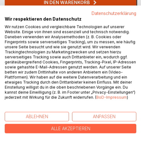
IN DEN WARENKORB
Datenschutzerklärung
Wir respektieren den Datenschutz
Auf die Merkliste
Titel bewerten
Wir nutzen Cookies und vergleichbare Technologien auf unserer
Website. Einige von ihnen sind essenziell und technisch notwendig.
Daneben verwenden wir Analysemethoden (z. B. Cookies oder
Fingerprints sowie serverseitiges Tracking), um zu messen, wie häufig
unsere Seite besucht und wie sie genutzt wird. Wir verwenden
Trackingtechnologien zu Marketingzwecken und setzen hierzu
serverseitiges Tracking sowie auch Drittanbieter ein, wodurch ggf.
geräteübergreifend Cookies, Fingerprints, Tracking-Pixel, IP-Adressen
sowie gehashte E-Mail-Adressen genutzt werden. Auf unserer Seite
betten wir zudem Drittinhalte von anderen Anbietern ein (Video-
BESCHREIBUNG
Plattformen). Wir haben auf die weitere Datenverarbeitung und ein
etwaiges Tracking durch den Drittanbieter keinen Einfluss. Mit deiner
Einstellung willigst du in die oben beschriebenen Vorgänge ein. Du
kannst deine Einwilligung (z. B. im Footer unter „Privacy-Einstellungen“)
Wo der Wille ist, ist auch ein Weg. Stimmt das?
jederzeit mit Wirkung für die Zukunft widerrufen. (
BoD-Impressum
)
Sprichwörter wie diese sagen sich fast schon zu leicht, um
wahr zu sein. Doch in einer Gesellschaft, die von
Antriebslosigkeit und Druck geprägt wird, braucht es mehr
ABLEHNEN
ANPASSEN
als nur ein Sprichwort, um starke Willenskraft aufzubauen
und zu halten.
ALLE AKZEPTIEREN
Haben Sie auch das Gefühl, die Lust und die Glücksgefühle