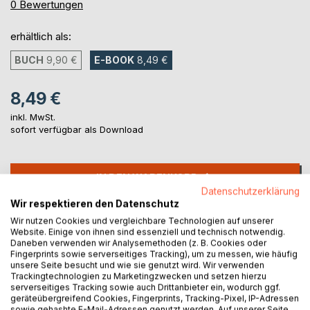
0%
0
Bewertungen
erhältlich als:
BUCH
9,90 €
E-BOOK
8,49 €
8,49 €
inkl. MwSt.
sofort verfügbar als Download
IN DEN WARENKORB
Datenschutzerklärung
Wir respektieren den Datenschutz
Auf die Merkliste
Wir nutzen Cookies und vergleichbare Technologien auf unserer
Titel bewerten
Website. Einige von ihnen sind essenziell und technisch notwendig.
Daneben verwenden wir Analysemethoden (z. B. Cookies oder
Fingerprints sowie serverseitiges Tracking), um zu messen, wie häufig
unsere Seite besucht und wie sie genutzt wird. Wir verwenden
Trackingtechnologien zu Marketingzwecken und setzen hierzu
serverseitiges Tracking sowie auch Drittanbieter ein, wodurch ggf.
geräteübergreifend Cookies, Fingerprints, Tracking-Pixel, IP-Adressen
sowie gehashte E-Mail-Adressen genutzt werden. Auf unserer Seite