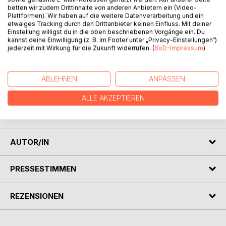
betten wir zudem Drittinhalte von anderen Anbietern ein (Video-
Plattformen). Wir haben auf die weitere Datenverarbeitung und ein
BESCHREIBUNG
etwaiges Tracking durch den Drittanbieter keinen Einfluss. Mit deiner
Einstellung willigst du in die oben beschriebenen Vorgänge ein. Du
kannst deine Einwilligung (z. B. im Footer unter „Privacy-Einstellungen“)
jederzeit mit Wirkung für die Zukunft widerrufen. (
BoD-Impressum
)
Endlich Herbstferien und Lucas darf wieder auf den
Ponyhof ‚Wilder Westen’, um sein geliebtes Pony Dakota
zu reiten. Immerhin hat er dort die aufregendsten
ABLEHNEN
ANPASSEN
Sommerferien seines Lebens verbracht. Doch auch die
Herbstferien versprechen viel Aufregung und als Lucas
ALLE AKZEPTIEREN
während eines Ausrittes etwas Schreckliches entdeckt,
werden die Ponykommissare wieder aktiv…
AUTOR/IN
PRESSESTIMMEN
REZENSIONEN