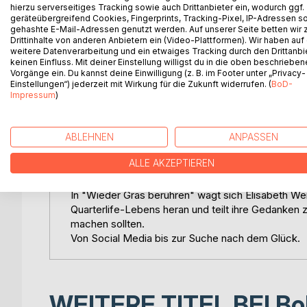
Ein Buch so kohärent wie das Leben.
hierzu serverseitiges Tracking sowie auch Drittanbieter ein, wodurch ggf.
geräteübergreifend Cookies, Fingerprints, Tracking-Pixel, IP-Adressen s
gehashte E-Mail-Adressen genutzt werden. Auf unserer Seite betten wir
"Ich habe da so eine Sache. Ich schreibe nur, we
Drittinhalte von anderen Anbietern ein (Video-Plattformen). Wir haben auf
Wenn es nicht anders geht. Wenn etwas heraus m
weitere Datenverarbeitung und ein etwaiges Tracking durch den Drittanbi
keinen Einfluss. Mit deiner Einstellung willigst du in die oben beschriebe
Nicht still sein kann.
Vorgänge ein. Du kannst deine Einwilligung (z. B. im Footer unter „Privacy-
Gesagt, nein, geschrieben werden muss."
Einstellungen“) jederzeit mit Wirkung für die Zukunft widerrufen. (
BoD-
Impressum
)
Wie gehen wir durch die Welt? Wie sehen wir uns
wir für deren Beantwortung auch einmal vom Smar
ABLEHNEN
ANPASSEN
Nicht umsonst ist die Phrase "touch some grass", d
ALLE AKZEPTIEREN
Munde.
In "Wieder Gras berühren" wagt sich Elisabeth W
Quarterlife-Lebens heran und teilt ihre Gedanken
machen sollten.
Von Social Media bis zur Suche nach dem Glück.
WEITERE TITEL BEI
Bo