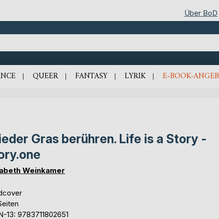
Über BoD
NCE
QUEER
FANTASY
LYRIK
E-BOOK-ANGEB
eder Gras berühren. Life is a Story -
ory.one
sabeth Weinkamer
dcover
Seiten
N-13: 9783711802651