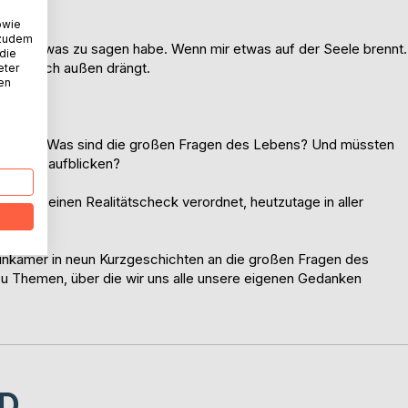
owie
 zudem
nn ich etwas zu sagen habe. Wenn mir etwas auf der Seele brennt.
 die
uss. Nach außen drängt.
eter
nen
 selbst? Was sind die großen Fragen des Lebens? Und müssten
tphone aufblicken?
ie uns einen Realitätscheck verordnet, heutzutage in aller
einkamer in neun Kurzgeschichten an die großen Fragen des
 zu Themen, über die wir uns alle unsere eigenen Gedanken
D