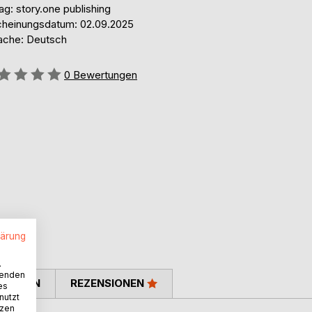
ag: story.one publishing
cheinungsdatum: 02.09.2025
ache: Deutsch
ertung::
0
Bewertungen
lärung
.
wenden
TIMMEN
REZENSIONEN
es
nutzt
tzen