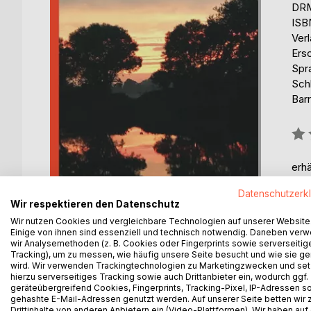
DRM
ISB
Ver
Ers
Spr
Sch
Barr
Bew
0%
erhä
Datenschutzerk
Wir respektieren den Datenschutz
Wir nutzen Cookies und vergleichbare Technologien auf unserer Website
Einige von ihnen sind essenziell und technisch notwendig. Daneben ver
wir Analysemethoden (z. B. Cookies oder Fingerprints sowie serverseitig
Tracking), um zu messen, wie häufig unsere Seite besucht und wie sie ge
wird. Wir verwenden Trackingtechnologien zu Marketingzwecken und se
hierzu serverseitiges Tracking sowie auch Drittanbieter ein, wodurch ggf.
BESCHREIBUNG
AUTOR/IN
PRESSES
geräteübergreifend Cookies, Fingerprints, Tracking-Pixel, IP-Adressen s
gehashte E-Mail-Adressen genutzt werden. Auf unserer Seite betten wir
Drittinhalte von anderen Anbietern ein (Video-Plattformen). Wir haben auf