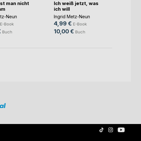
ist man nicht
Ich weiß jetzt, was
Schre
am
ich will
leben
etz-Neun
Ingrid Metz-Neun
Ingrid
4,99 €
6,99
E-Book
E-Book
€
10,00 €
10,0
Buch
Buch