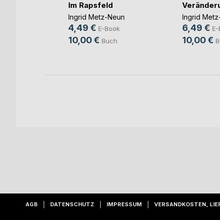
Im Rapsfeld
Veränder
ger
Ingrid Metz-Neun
Ingrid Met
4,49 €
6,49 €
ok
E-Book
E-
10,00 €
10,00 €
h
Buch
B
AGB
DATENSCHUTZ
IMPRESSUM
VERSANDKOSTEN, LIE