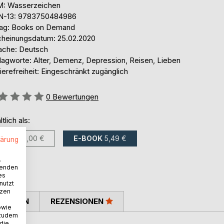
: Wasserzeichen
N-13: 9783750484986
lag: Books on Demand
cheinungsdatum: 25.02.2020
ache: Deutsch
lagworte: Alter, Demenz, Depression, Reisen, Lieben
ierefreiheit: Eingeschränkt zugänglich
ertung::
0
Bewertungen
ltlich als:
BUCH
10,00 €
E-BOOK
5,49 €
lärung
.
wenden
es
nutzt
tzen
TIMMEN
REZENSIONEN
owie
 zudem
 die