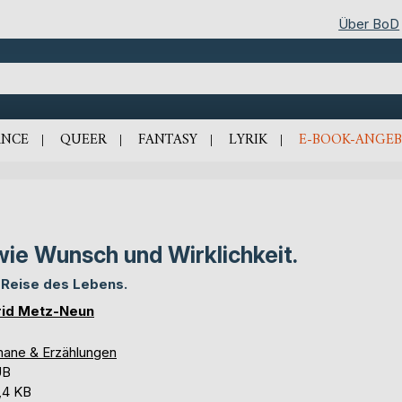
Über BoD
NCE
QUEER
FANTASY
LYRIK
E-BOOK-ANGEB
.wie Wunsch und Wirklichkeit.
 Reise des Lebens.
rid Metz-Neun
ane & Erzählungen
UB
,4 KB