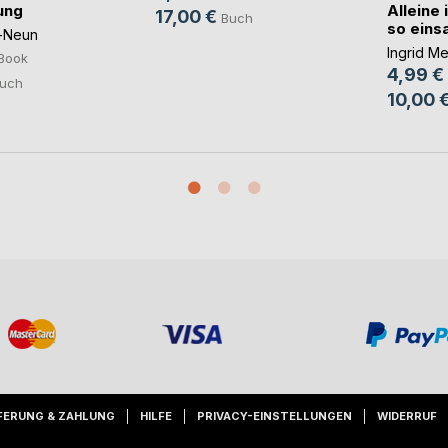
ung
Alleine 
17,00 €
Buch
so eins
z-Neun
Ingrid M
Book
4,99 €
uch
10,00 
FERUNG & ZAHLUNG
HILFE
PRIVACY-EINSTELLUNGEN
WIDERRUF