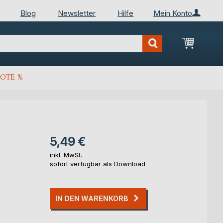
Blog
Newsletter
Hilfe
Mein Konto
Mein Wa
OTE %
5,49 €
inkl. MwSt.
sofort verfügbar als Download
IN DEN WARENKORB