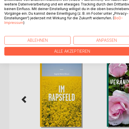
Ein Roman, zwei Themen. Vom Älterwerden, mit se
weitere Datenverarbeitung und ein etwaiges Tracking durch den Drittanbi
von allem was dieser Prozess mit den Menschen ma
keinen Einfluss. Mit deiner Einstellung willigst du in die oben beschriebe
Vorgänge ein. Du kannst deine Einwilligung (z. B. im Footer unter „Privacy-
die das Reisen zum Lebensinhalt wurde. Trotzd
Einstellungen“) jederzeit mit Wirkung für die Zukunft widerrufen. (
BoD-
denn schließlich ist das Leben auch eine Reise.
Impressum
)
ABLEHNEN
ANPASSEN
WEITERE TITEL BEI
Bo
ALLE AKZEPTIEREN