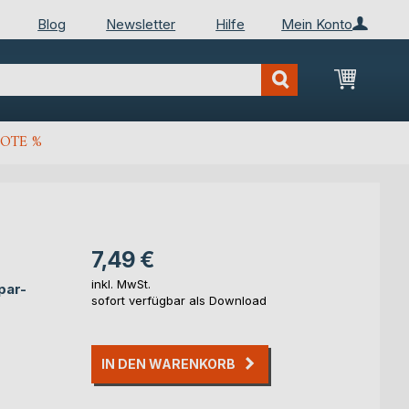
Blog
Newsletter
Hilfe
Mein Konto
Mein Wa
OTE %
7,49 €
inkl. MwSt.
par-
sofort verfügbar als Download
IN DEN WARENKORB