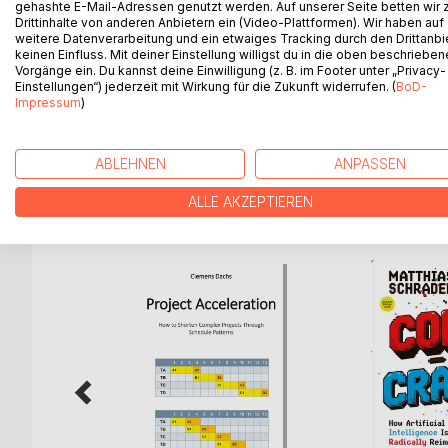
gehashte E-Mail-Adressen genutzt werden. Auf unserer Seite betten wir
Für Spar- und Anlageeinsteiger führt das Buch Schr
Drittinhalte von anderen Anbietern ein (Video-Plattformen). Wir haben auf
Komplexe Zusammenhänge werden ohne unnötige Fa
weitere Datenverarbeitung und ein etwaiges Tracking durch den Drittanbi
Schaubilder machen Inhalte nachvollziehbar. Insbe
keinen Einfluss. Mit deiner Einstellung willigst du in die oben beschriebe
Vorgänge ein. Du kannst deine Einwilligung (z. B. im Footer unter „Privacy-
Die Berechnung der Rendite unterschiedlicher An
Einstellungen“) jederzeit mit Wirkung für die Zukunft widerrufen. (
BoD-
Praktische Beispiele zeigen, wie jeder nach seinen
Impressum
)
Aufwand erfolgreich anlegen kann, was dabei zu b
ABLEHNEN
ANPASSEN
WEITERE TITEL BEI
Bo
ALLE AKZEPTIEREN