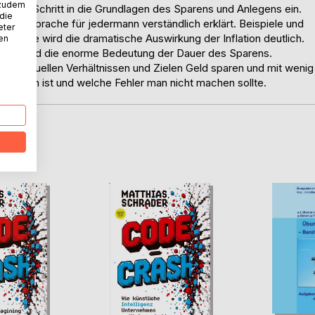
 zudem
itt für Schritt in die Grundlagen des Sparens und Anlegens ein.
 die
chsprache für jedermann verständlich erklärt. Beispiele und
eter
sondere wird die dramatische Auswirkung der Inflation deutlich.
nen
lagen und die enorme Bedeutung der Dauer des Sparens.
 individuellen Verhältnissen und Zielen Geld sparen und mit wenig
eachten ist und welche Fehler man nicht machen sollte.
D