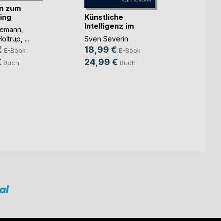
n zum
Koste
Künstliche
ing
Contro
Intelligenz im
tkemann
,
64,9
Mittelstand
Holtrup
, ...
Sven Severin
75,9
€
18,99 €
E-Book
E-Book
€
24,99 €
Buch
Buch