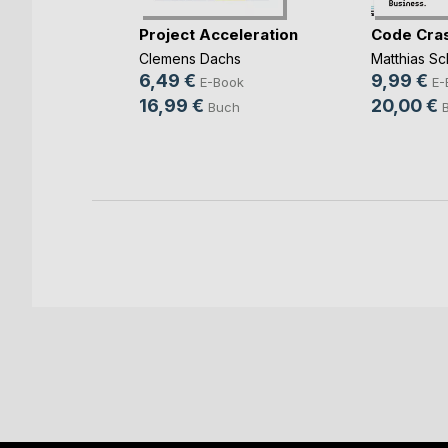
rbereitung
Project Acceleration
Code Cra
(...)
Clemens Dachs
Matthias Sc
ut
6,49 €
9,99 €
E-Book
E-
ook
16,99 €
20,00 €
Buch
ch