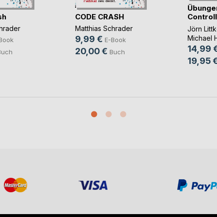
Übunge
sh
CODE CRASH
Controll
hrader
Matthias Schrader
Jörn Lit
Michael 
9,99 €
Book
E-Book
14,99 
20,00 €
Buch
Buch
19,95 