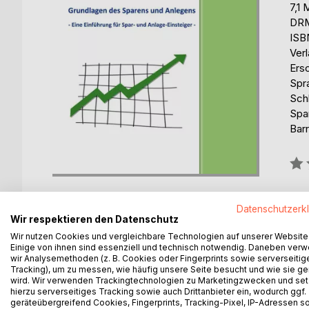
7,1
DRM
ISB
Ver
Ers
Spr
Sch
Spar
Barr
Bew
0%
erhä
Datenschutzerk
Wir respektieren den Datenschutz
Wir nutzen Cookies und vergleichbare Technologien auf unserer Website
Einige von ihnen sind essenziell und technisch notwendig. Daneben ver
wir Analysemethoden (z. B. Cookies oder Fingerprints sowie serverseitig
Tracking), um zu messen, wie häufig unsere Seite besucht und wie sie ge
BESCHREIBUNG
AUTOR/IN
PRESSES
wird. Wir verwenden Trackingtechnologien zu Marketingzwecken und se
hierzu serverseitiges Tracking sowie auch Drittanbieter ein, wodurch ggf.
geräteübergreifend Cookies, Fingerprints, Tracking-Pixel, IP-Adressen s