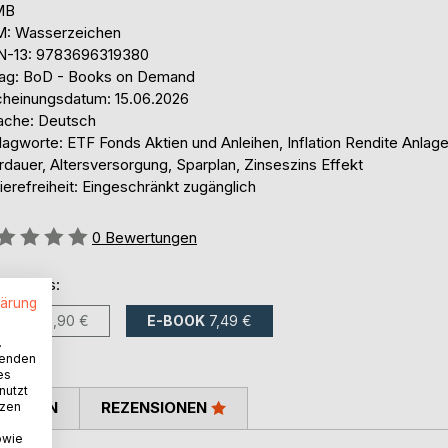
 MB
: Wasserzeichen
N-13: 9783696319380
lag: BoD - Books on Demand
cheinungsdatum: 15.06.2026
ache: Deutsch
lagworte: ETF Fonds Aktien und Anleihen, Inflation Rendite Anlag
dauer, Altersversorgung, Sparplan, Zinseszins Effekt
ierefreiheit: Eingeschränkt zugänglich
ertung::
0
Bewertungen
ltlich als:
lärung
BUCH
18,90 €
E-BOOK
7,49 €
.
wenden
es
nutzt
TIMMEN
REZENSIONEN
tzen
owie