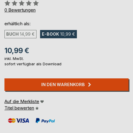
Bewertung::
0%
0
Bewertungen
erhältlich als:
BUCH
14,99 €
E-BOOK
10,99 €
10,99 €
inkl. MwSt.
sofort verfügbar als Download
IN DEN WARENKORB
Auf die Merkliste
Titel bewerten