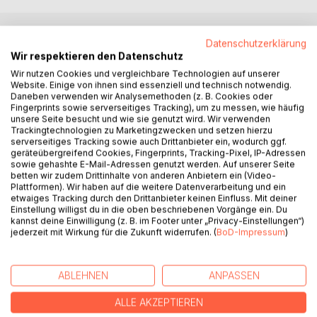
Datenschutzerklärung
BESCHREIBUNG
Wir respektieren den Datenschutz
Wir nutzen Cookies und vergleichbare Technologien auf unserer
Website. Einige von ihnen sind essenziell und technisch notwendig.
Laufen Dinge nicht wie geplant, wird häufig ein
Daneben verwenden wir Analysemethoden (z. B. Cookies oder
Verantwortlicher, ein Sündenbock gesucht. Das Fatale ist,
Fingerprints sowie serverseitiges Tracking), um zu messen, wie häufig
dass dieser Sündenbock häufig völlig unschuldig an der
unsere Seite besucht und wie sie genutzt wird. Wir verwenden
Trackingtechnologien zu Marketingzwecken und setzen hierzu
Situation ist und von den wahren Verantwortlichen
serverseitiges Tracking sowie auch Drittanbieter ein, wodurch ggf.
vorgeführt wird. Nur allzu oft versuchen Menschen, die
geräteübergreifend Cookies, Fingerprints, Tracking-Pixel, IP-Adressen
Verantwortung für das Misslingen eines Plans auf ein
sowie gehashte E-Mail-Adressen genutzt werden. Auf unserer Seite
betten wir zudem Drittinhalte von anderen Anbietern ein (Video-
Gruppenmitglied zu projizieren. Dieses ungerechte
Plattformen). Wir haben auf die weitere Datenverarbeitung und ein
Verhalten tritt häufig auf und lässt sich im Arbeitsumfeld,
etwaiges Tracking durch den Drittanbieter keinen Einfluss. Mit deiner
aber auch im Privaten betrachten. Nicht selten sind es
Einstellung willigst du in die oben beschriebenen Vorgänge ein. Du
kannst deine Einwilligung (z. B. im Footer unter „Privacy-Einstellungen“)
introvertierte Menschen mit einem geringen
jederzeit mit Wirkung für die Zukunft widerrufen. (
BoD-Impressum
)
Selbstbewusstsein, die von Anderen die Rolle des
Sündenbocks zugeschrieben bekommen. Der Sündenbock
hat oftmals keine Möglichkeit, sich aus eigener Kraft aus
ABLEHNEN
ANPASSEN
seiner Rolle zu befreien. Haben auch Sie das Gefühl, dass
Kollegen, Familienmitglieder oder Freunde Ihnen die Rolle
ALLE AKZEPTIEREN
des Sündenbocks zuweisen?