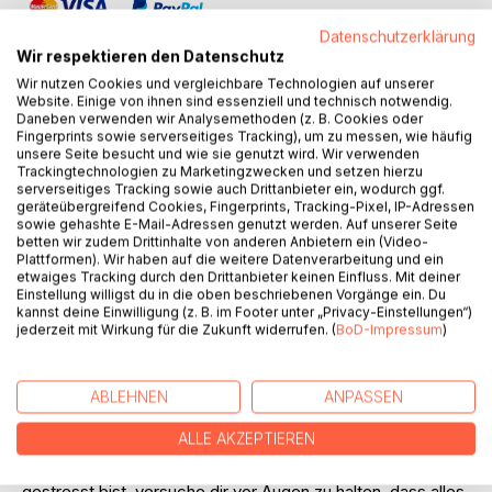
Datenschutzerklärung
Wir respektieren den Datenschutz
Wir nutzen Cookies und vergleichbare Technologien auf unserer
Website. Einige von ihnen sind essenziell und technisch notwendig.
Daneben verwenden wir Analysemethoden (z. B. Cookies oder
BESCHREIBUNG
Fingerprints sowie serverseitiges Tracking), um zu messen, wie häufig
unsere Seite besucht und wie sie genutzt wird. Wir verwenden
Trackingtechnologien zu Marketingzwecken und setzen hierzu
serverseitiges Tracking sowie auch Drittanbieter ein, wodurch ggf.
Fingernagelkauen ist ein nerviges und häufiges
geräteübergreifend Cookies, Fingerprints, Tracking-Pixel, IP-Adressen
Verhaltensproblem, das viele Menschen plagen kann. Es
sowie gehashte E-Mail-Adressen genutzt werden. Auf unserer Seite
kann zu Schmerzen und Verletzungen führen, die das
betten wir zudem Drittinhalte von anderen Anbietern ein (Video-
Kauen verstärken können. Aber es gibt auch einen
Plattformen). Wir haben auf die weitere Datenverarbeitung und ein
etwaiges Tracking durch den Drittanbieter keinen Einfluss. Mit deiner
einfachen Weg, um sich von dem nervigen Verhalten zu
Einstellung willigst du in die oben beschriebenen Vorgänge ein. Du
befreien: Du musst nur lernen, wie du damit umgehen
kannst deine Einwilligung (z. B. im Footer unter „Privacy-Einstellungen“)
solltest! Fingernagelkauen ist oft ein Zeichen dafür, dass
jederzeit mit Wirkung für die Zukunft widerrufen. (
BoD-Impressum
)
jemand unter Stress steht oder unsicher ist. Es ist oft eine
Art Ventil, durch das man seine Gefühle abbaut. Deshalb
ABLEHNEN
ANPASSEN
solltest du versuchen, dein Verlangen nach dem Kauen zu
überwinden und stattdessen auf andere Weise deine
ALLE AKZEPTIEREN
Gefühle abzubauen. Zunächst solltest du versuchen, dich
selbst zu beruhigen. Wenn du dich also unwohl fühlst oder
gestresst bist, versuche dir vor Augen zu halten, dass alles