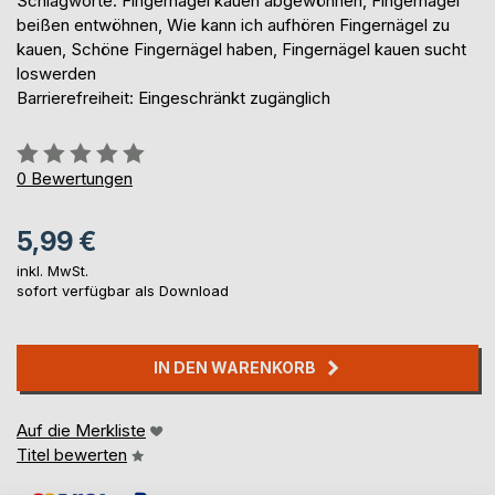
Schlagworte: Fingernagel kauen abgewöhnen, Fingernägel
beißen entwöhnen, Wie kann ich aufhören Fingernägel zu
kauen, Schöne Fingernägel haben, Fingernägel kauen sucht
loswerden
Barrierefreiheit: Eingeschränkt zugänglich
Bewertung::
0%
0
Bewertungen
5,99 €
inkl. MwSt.
sofort verfügbar als Download
IN DEN WARENKORB
Auf die Merkliste
Titel bewerten