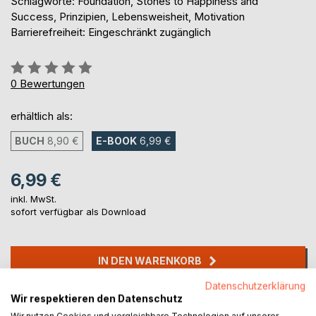
Schlagworte: Foundation, Stones to Happiness and
Success, Prinzipien, Lebensweisheit, Motivation
Barrierefreiheit: Eingeschränkt zugänglich
Bewertung::
0%
0
Bewertungen
erhältlich als:
BUCH
8,90 €
E-BOOK
6,99 €
6,99 €
inkl. MwSt.
sofort verfügbar als Download
IN DEN WARENKORB
Datenschutzerklärung
Wir respektieren den Datenschutz
Auf die Merkliste