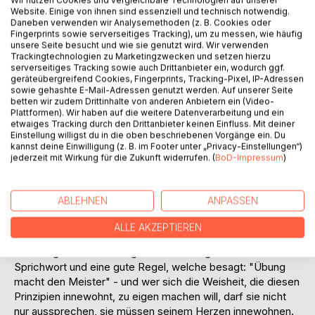
Titel bewerten
Wir nutzen Cookies und vergleichbare Technologien auf unserer
Website. Einige von ihnen sind essenziell und technisch notwendig.
Daneben verwenden wir Analysemethoden (z. B. Cookies oder
Fingerprints sowie serverseitiges Tracking), um zu messen, wie häufig
unsere Seite besucht und wie sie genutzt wird. Wir verwenden
Trackingtechnologien zu Marketingzwecken und setzen hierzu
serverseitiges Tracking sowie auch Drittanbieter ein, wodurch ggf.
geräteübergreifend Cookies, Fingerprints, Tracking-Pixel, IP-Adressen
sowie gehashte E-Mail-Adressen genutzt werden. Auf unserer Seite
betten wir zudem Drittinhalte von anderen Anbietern ein (Video-
BESCHREIBUNG
Plattformen). Wir haben auf die weitere Datenverarbeitung und ein
etwaiges Tracking durch den Drittanbieter keinen Einfluss. Mit deiner
Einstellung willigst du in die oben beschriebenen Vorgänge ein. Du
kannst deine Einwilligung (z. B. im Footer unter „Privacy-Einstellungen“)
Die wichtigsten Dinge für ein gesundes Leben - und damit
jederzeit mit Wirkung für die Zukunft widerrufen. (
BoD-Impressum
)
für ein wirklich glückliches und erfolgreiches Leben - sind
die richtigen Prinzipien. Wenn man zu Beginn keine
richtigen Prinzipien hat, folgen zunächst falsche Praktiken,
ABLEHNEN
ANPASSEN
die wiederum in ein verpfuschtes und elendes Leben
münden.
ALLE AKZEPTIEREN
Die hier vorgestellten fünf Prinzipien sind fünf Übungen und
fünf Wege zur Erreichung des Ziels. Es gibt ein altes
Sprichwort und eine gute Regel, welche besagt: "Übung
macht den Meister" - und wer sich die Weisheit, die diesen
Prinzipien innewohnt, zu eigen machen will, darf sie nicht
nur aussprechen, sie müssen seinem Herzen innewohnen.