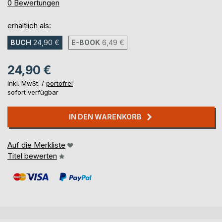
0%
0
Bewertungen
erhältlich als:
BUCH
24,90 €
E-BOOK
6,49 €
24,90 €
inkl. MwSt. /
portofrei
sofort verfügbar
IN DEN WARENKORB
Auf die Merkliste
Titel bewerten