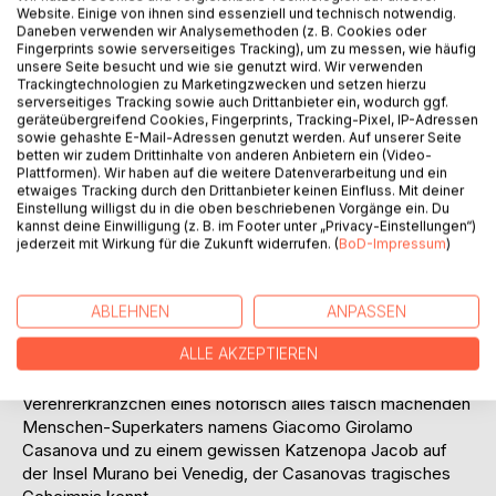
Produkt einer konsequenten, jedoch von nachsichtigem
Website. Einige von ihnen sind essenziell und technisch notwendig.
Verständnis getragenen Erziehung der Katzenbabys und
Daneben verwenden wir Analysemethoden (z. B. Cookies oder
Fingerprints sowie serverseitiges Tracking), um zu messen, wie häufig
Welpen: Während der Traumzeit bei der Mama, dank der
unsere Seite besucht und wie sie genutzt wird. Wir verwenden
spielerischen Ausbildung in der Nestecke, mit Hilfe der
Trackingtechnologien zu Marketingzwecken und setzen hierzu
pädagogischen Indoktrination in der Katzenschule und
serverseitiges Tracking sowie auch Drittanbieter ein, wodurch ggf.
geräteübergreifend Cookies, Fingerprints, Tracking-Pixel, IP-Adressen
durch die ununterbrochene Weiterbildung im realen
sowie gehashte E-Mail-Adressen genutzt werden. Auf unserer Seite
vierpfotigen Leben.
betten wir zudem Drittinhalte von anderen Anbietern ein (Video-
Plattformen). Wir haben auf die weitere Datenverarbeitung und ein
etwaiges Tracking durch den Drittanbieter keinen Einfluss. Mit deiner
Durch die eher mystisch veranlagte Siamesin und Lehrerin
Einstellung willigst du in die oben beschriebenen Vorgänge ein. Du
der Katzenschule erfährt Jungkater Mau von den
kannst deine Einwilligung (z. B. im Footer unter „Privacy-Einstellungen“)
geheimnisvollen Zeitreisen ins Allkätzische
jederzeit mit Wirkung für die Zukunft widerrufen. (
BoD-Impressum
)
Vergangenheitskollektiv. Wir Leser dürfen vier davon
miterleben:
Zu den vier Katzen des bekannten Schriftstellers Erich
ABLEHNEN
ANPASSEN
Kästner, zum berühmten Kater Murr des von der Musikwelt
ALLE AKZEPTIEREN
gepriesenen E. T. A. Hoffmann, in die "Stadt auf dem
Wasser", zu dem ziemlich hektisch veranlagten kätzischen
Verehrerkränzchen eines notorisch alles falsch machenden
Menschen-Superkaters namens Giacomo Girolamo
Casanova und zu einem gewissen Katzenopa Jacob auf
der Insel Murano bei Venedig, der Casanovas tragisches