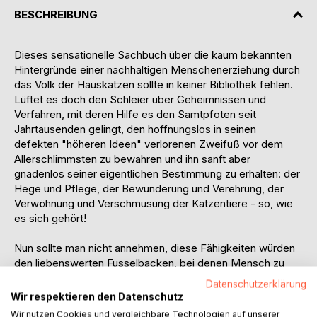
BESCHREIBUNG
Dieses sensationelle Sachbuch über die kaum bekannten
Hintergründe einer nachhaltigen Menschenerziehung durch
das Volk der Hauskatzen sollte in keiner Bibliothek fehlen.
Lüftet es doch den Schleier über Geheimnissen und
Verfahren, mit deren Hilfe es den Samtpfoten seit
Jahrtausenden gelingt, den hoffnungslos in seinen
defekten "höheren Ideen" verlorenen Zweifuß vor dem
Allerschlimmsten zu bewahren und ihn sanft aber
gnadenlos seiner eigentlichen Bestimmung zu erhalten: der
Hege und Pflege, der Bewunderung und Verehrung, der
Verwöhnung und Verschmusung der Katzentiere - so, wie
es sich gehört!
Nun sollte man nicht annehmen, diese Fähigkeiten würden
den liebenswerten Fusselbacken, bei denen Mensch zu
sein wir die Ehre haben, einfach so an die Pfötchen
Datenschutzerklärung
gegeben.
Wir respektieren den Datenschutz
Nein. Der Erwerb überlegenen kätzischen Wissens ist das
Wir nutzen Cookies und vergleichbare Technologien auf unserer