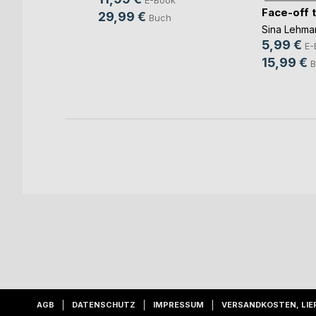
rbrennst
Face-off 
29,99 €
Buch
Sina Lehma
5,99 €
ok
E-
15,99 €
h
B
AGB
DATENSCHUTZ
IMPRESSUM
VERSANDKOSTEN, LIE