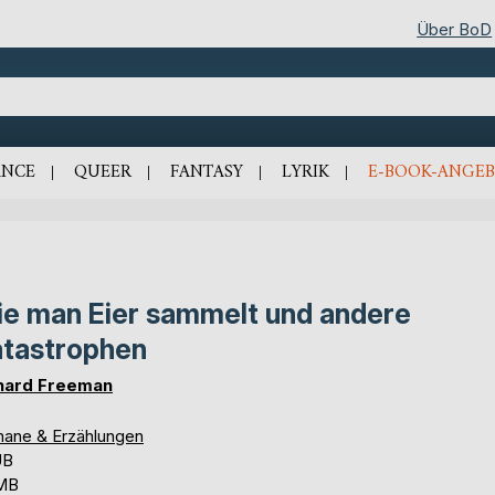
Über BoD
NCE
QUEER
FANTASY
LYRIK
E-BOOK-ANGEB
e man Eier sammelt und andere
tastrophen
hard Freeman
ane & Erzählungen
UB
 MB