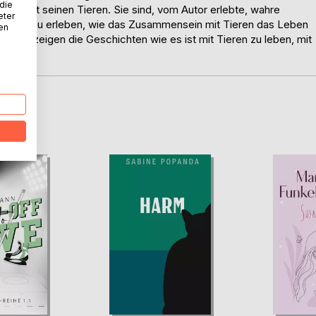
 die
s mit seinen Tieren. Sie sind, vom Autor erlebte, wahre
eter
 Leser zu erleben, wie das Zusammensein mit Tieren das Leben
nen
eben, zeigen die Geschichten wie es ist mit Tieren zu leben, mit
D