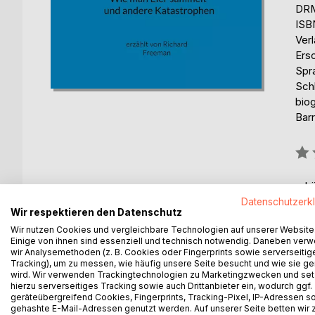
DRM
ISB
Ver
Ers
Spr
Schl
bio
Barr
Bew
0%
erhä
Datenschutzerk
Wir respektieren den Datenschutz
Wir nutzen Cookies und vergleichbare Technologien auf unserer Website
Einige von ihnen sind essenziell und technisch notwendig. Daneben ver
wir Analysemethoden (z. B. Cookies oder Fingerprints sowie serverseitig
Tracking), um zu messen, wie häufig unsere Seite besucht und wie sie ge
BESCHREIBUNG
AUTOR/IN
PRESSES
wird. Wir verwenden Trackingtechnologien zu Marketingzwecken und se
hierzu serverseitiges Tracking sowie auch Drittanbieter ein, wodurch ggf.
geräteübergreifend Cookies, Fingerprints, Tracking-Pixel, IP-Adressen s
"Wie man Eier sammelt und andere Katastrophen"
gehashte E-Mail-Adressen genutzt werden. Auf unserer Seite betten wir