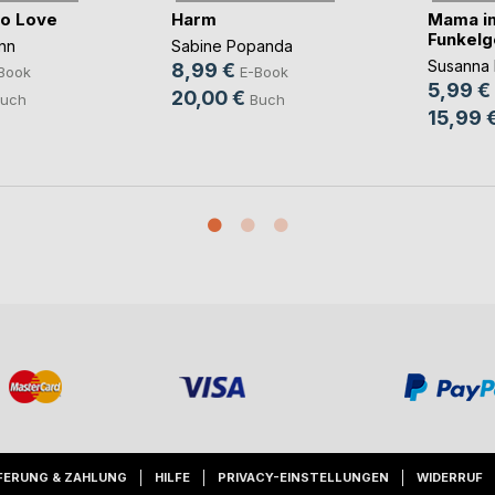
to Love
Harm
Mama i
Funkelg
nn
Sabine Popanda
Susanna 
8,99 €
Book
E-Book
5,99 €
20,00 €
uch
Buch
15,99 
FERUNG & ZAHLUNG
HILFE
PRIVACY-EINSTELLUNGEN
WIDERRUF