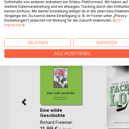
Drittinhalte von anderen Anbietern ein (Video-Plattformen). Wir haben auf
Kurzgeschichten aus dem Zusammenleben des Autor
weitere Datenverarbeitung und ein etwaiges Tracking durch den Drittanbi
eigenständige Geschichten. Sie ermöglichen dem
keinen Einfluss. Mit deiner Einstellung willigst du in die oben beschriebe
bereichern kann. Humorvoll und einfühlsam geschri
Vorgänge ein. Du kannst deine Einwilligung (z. B. im Footer unter „Privacy-
Einstellungen“) jederzeit mit Wirkung für die Zukunft widerrufen. (
BoD-
allen Höhen und Tiefen.
Impressum
)
ABLEHNEN
ANPASSEN
WEITERE TITEL BEI
Bo
ALLE AKZEPTIEREN
Eine wilde
Geschichte
Richard Freeman
11,99 €
E-Book