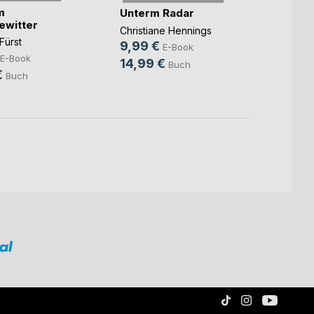
m
Hinte
Unterm Radar
ewitter
liegt
Christiane Hennings
Fürst
Marc St
9,99 €
E-Book
4,99
E-Book
14,99 €
Buch
€
14,9
Buch