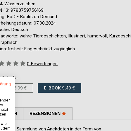
: Wasserzeichen
N-13: 9783759756169
lag: BoD - Books on Demand
cheinungsdatum: 07.08.2024
ache: Deutsch
agworte: wahre Tiergeschichten, Illustriert, humorvoll, Kurzgesch
graphisch
ierefreiheit: Eingeschränkt zugänglich
ertung::
0
Bewertungen
ltlich als:
lärung
BUCH
36,99 €
E-BOOK
9,49 €
.
wenden
es
nutzt
TIMMEN
REZENSIONEN
tzen
owie
 ist eine Sammlung von Anekdoten in der Form von
 zudem