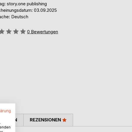
ag: story.one publishing
cheinungsdatum: 03.09.2025
ache: Deutsch
ertung::
0
Bewertungen
lärung
TIMMEN
REZENSIONEN
.
wenden
es