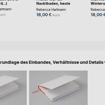
(...)
Nacktbaden, heute
Winterur
g(...)
a (...)
artmann
Rebecca Hartmann
Rebecca
18,00 €
18,00 
uch
Buch
Grundlage des Einbandes, Verhältnisse und Details 