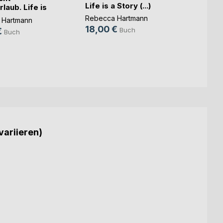
Life is a Story (...)
laub. Life is
Rebecca Hartmann
 Hartmann
18,00 €
Buch
€
Buch
variieren)