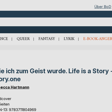
Über BoD
NCE
QUEER
FANTASY
LYRIK
E-BOOK-ANGEB
e ich zum Geist wurde. Life is a Story 
ory.one
ecca Hartmann
dcover
Seiten
N-13: 9783711804969