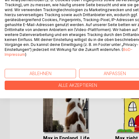
Dieser fiktive Roman erzählt die Geschichte eine
Tracking), um zu messen, wie häufig unsere Seite besucht und wie sie ge
ihrem Leben möchte sie sich immer unsichtbarer ma
wird. Wir verwenden Trackingtechnologien zu Marketingzwecken und se
hierzu serverseitiges Tracking sowie auch Drittanbieter ein, wodurch ggf.
auf einem schmalen Grat zwischen Wohlfühlen und
geräteübergreifend Cookies, Fingerprints, Tracking-Pixel, IP-Adressen s
gehashte E-Mail-Adressen genutzt werden. Auf unserer Seite betten wir
Drittinhalte von anderen Anbietern ein (Video-Plattformen). Wir haben auf
weitere Datenverarbeitung und ein etwaiges Tracking durch den Drittanbi
keinen Einfluss. Mit deiner Einstellung willigst du in die oben beschriebe
WEITERE TITEL BEI
Bo
Vorgänge ein. Du kannst deine Einwilligung (z. B. im Footer unter „Privacy-
Einstellungen“) jederzeit mit Wirkung für die Zukunft widerrufen. (
BoD-
Impressum
)
ABLEHNEN
ANPASSEN
ALLE AKZEPTIEREN
Max in England. Life
Max zieht 