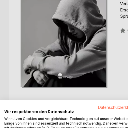
Verl
Ers
Spr
Bew
0%
Datenschutzerk
Wir respektieren den Datenschutz
BESCHREIBUNG
AUTOR/IN
PRESSES
Wir nutzen Cookies und vergleichbare Technologien auf unserer Website
Einige von ihnen sind essenziell und technisch notwendig. Daneben ver
wir Analysemethoden (z. B. Cookies oder Fingerprints sowie serverseitig