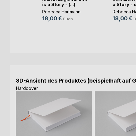
is a Story - (...)
a Story - st
Rebecca Hartmann
Rebecca H
18,00 €
18,00 €
Buch
B
3D-Ansicht des Produktes (beispielhaft auf 
Hardcover