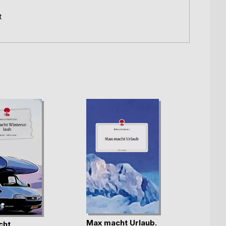
t
Max macht Urlaub.
cht