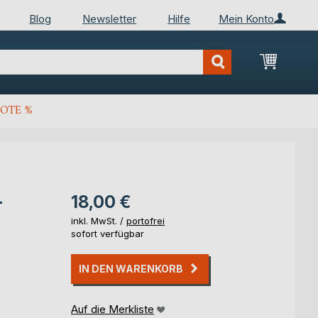
Blog
Newsletter
Hilfe
Mein Konto
Mein Wa
OTE %
-
18,00 €
inkl. MwSt. /
portofrei
sofort verfügbar
IN DEN WARENKORB
Auf die Merkliste