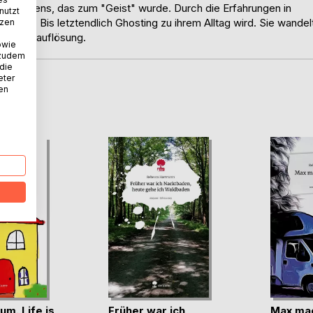
s Mädchens, das zum "Geist" wurde. Durch die Erfahrungen in
nutzt
chen. Bis letztendlich Ghosting zu ihrem Alltag wird. Sie wandel
tzen
 Selbstauflösung.
owie
 zudem
 die
eter
nen
D
um. Life is
Früher war ich
Max ma